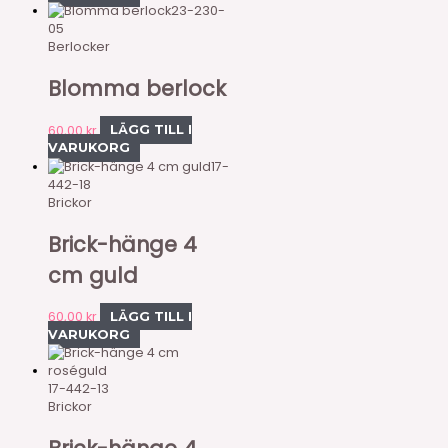
23-230-
05
Berlocker
Blomma berlock
60,00
kr
LÄGG TILL I
VARUKORG
17-
442-18
Brickor
Brick-hänge 4
cm guld
60,00
kr
LÄGG TILL I
VARUKORG
17-442-13
Brickor