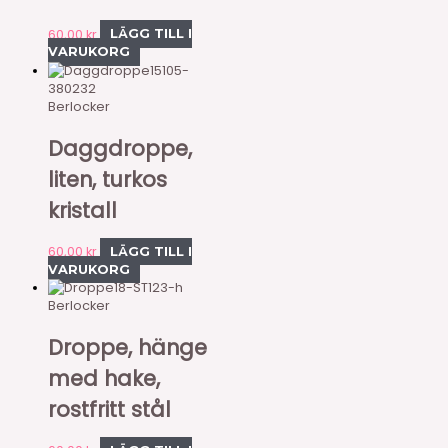
60,00
kr
LÄGG TILL I
VARUKORG
15105-
380232
Berlocker
Daggdroppe,
liten, turkos
kristall
60,00
kr
LÄGG TILL I
VARUKORG
18-ST123-h
Berlocker
Droppe, hänge
med hake,
rostfritt stål