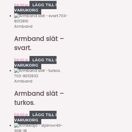
59,00
kr
LÄGG TILL I
VARUKORG
703-
8012810
Armband
Armband slät –
svart.
59,00
kr
LÄGG TILL I
VARUKORG
703-8012832
Armband
Armband slät –
turkos.
59,00
kr
LÄGG TILL I
VARUKORG
40-
308-18