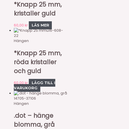
*Knapp 25 mm,
kristaller guld
60,00
kr
LÄS MER
u16-608-
22
Hängen
*Knapp 25 mm,
röda kristaller
och guld
60,00
kr
LÄGG TILL I
VARUKORG
14705-37106
Hängen
.dot – hänge
blomma, grå