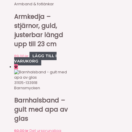
Armband & fotlänkar
Armkedja –
stjärnor, guld,
justerbar längd
upp till 23 cm
89,00
kr
LÄGG TILL I
VARUKORG
💎
31105-133918
Barnsmycken
Barnhalsband –
gult med apa av
glas
60,00
kr
Det ursprungliga