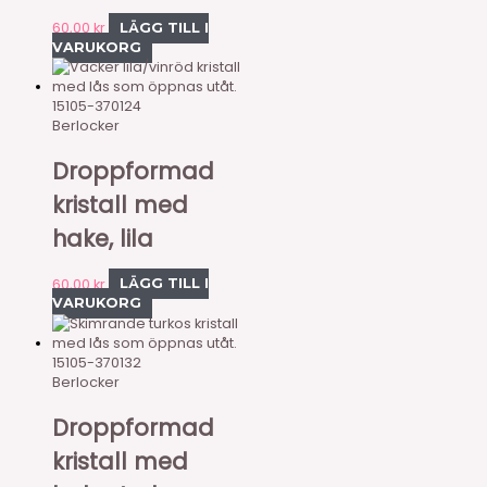
60,00
kr
LÄGG TILL I
VARUKORG
15105-370124
Berlocker
Droppformad
kristall med
hake, lila
60,00
kr
LÄGG TILL I
VARUKORG
15105-370132
Berlocker
Droppformad
kristall med