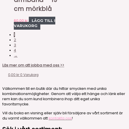
cm mörkblå
60,00
kr
LÄGG TILL I
VARUKORG
1
2
3
4
→
Läs mer om att jobba med oss >>
0,00
kr
0
Varukorg
Välkommen till en butik där du hittar smycken med unika
kombinationsmöjligheter. Genom att välja ett hänge och länk eller
rem kan du som kund kombinera ihop ditt eget unika
favoritsmycke.
Vill du boka en visning eller själv bli försäljare av vårt sortiment är
du varmt välkommen att
kontakta oss
!