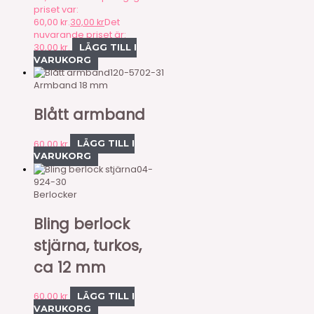
priset var:
60,00 kr.
30,00
kr
Det
nuvarande priset är:
30,00 kr.
LÄGG TILL I
VARUKORG
120-5702-31
Armband 18 mm
Blått armband
60,00
kr
LÄGG TILL I
VARUKORG
04-
924-30
Berlocker
Bling berlock
stjärna, turkos,
ca 12 mm
60,00
kr
LÄGG TILL I
VARUKORG