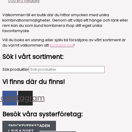
0,00
kr
0
Varukorg
Välkommen till en butik där du hittar smycken med unika
kombinationsmöjligheter. Genom att välja ett hänge och länk eller
rem kan du som kund kombinera ihop ditt eget unika
favoritsmycke.
Vill du boka en visning eller själv bli försäljare av vårt sortiment är
du varmt välkommen att
kontakta oss
!
Sök i vårt sortiment:
Sök produkter
Vi finns där du finns!
acebook
Instagram
Besök våra systerföretag:
SMYCKEVERKSTADEN
LJUS & DOFT