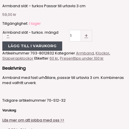
Armband slät – turkos Passar till urtavla 3 cm
59,00
kr
Tillgänglighet:
I lager
Armband slät - turkos. mängd
-
+
LÄGG TILL I VARUKORG
Artikelnummer
703-8012832
Kategorier
Armband
,
Klockor
,
Slapwrapklockor
Etiketter
60 kr
,
Presenttips under 100 kr
Beskrivning
Armband med fast urhållare, passar till urtavla 3 cm. Kombineras
med valfritt urverk.
Tidigare artikelnummer 70-S12-32
Varukorg
Läs mer om att jobba med oss >>