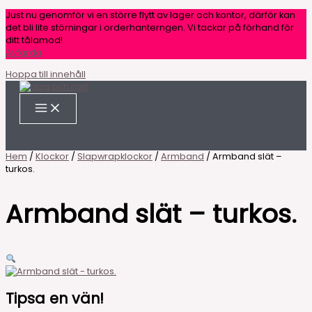
Just nu genomför vi en större flytt av lager och kontor, därför kan
det bli lite störningar i orderhanterngen. Vi tackar på förhand för
ditt tålamod!
Avfärda
Hoppa till innehåll
Hem
/
Klockor
/
Slapwrapklockor
/
Armband
/ Armband slät –
turkos.
Armband slät – turkos.
Tipsa en vän!