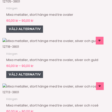
här
12705-3801
till
kan
90,00 kr
produkten
väljas
Hängen
har
på
Mixa metaller, stort hänge med tre ovaler
flera
produktsidan
60,00
kr
–
90,00
kr
varianter.
VÄLJ ALTERNATIV
De
olika
Prisintervall:
💎
Den
alternativen
60,00 kr
här
12718-3801
till
kan
90,00 kr
produkten
väljas
Hängen
har
på
Mixa metaller, stort hänge med tre ovaler, silver och guld
flera
produktsidan
60,00
kr
–
90,00
kr
varianter.
VÄLJ ALTERNATIV
De
olika
Prisintervall:
💎
Den
alternativen
60,00 kr
här
12713-3801
till
kan
90,00 kr
produkten
väljas
Hängen
har
på
Mixa metaller, stort hänge med tre ovaler, silver och rosé
flera
produktsidan
60,00
kr
–
90,00
kr