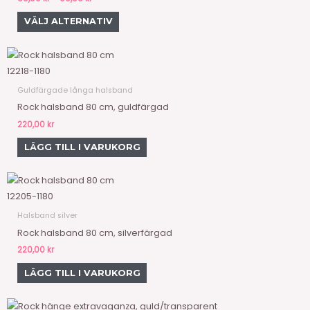
varianter.
VÄLJ ALTERNATIV
De
olika
alternativen
12218-1180
kan
väljas
Guldfärgade långa halsband
på
Rock halsband 80 cm, guldfärgad
produktsidan
220,00
kr
LÄGG TILL I VARUKORG
12205-1180
Halsband silver
Rock halsband 80 cm, silverfärgad
220,00
kr
LÄGG TILL I VARUKORG