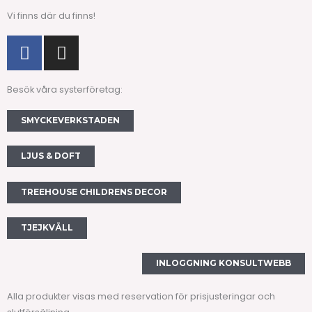
Vi finns där du finns!
F
I
a
n
c
s
Besök våra systerföretag:
e
t
b
a
SMYCKEVERKSTADEN
o
g
o
r
LJUS & DOFT
k
a
m
TREEHOUSE CHILDRENS DECOR
TJEJKVÄLL
INLOGGNING KONSULTWEBB
Alla produkter visas med reservation för prisjusteringar och