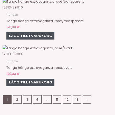
12313-391140
Hängen
Tango hänge extravaganza, rosé/transparent
120,00
kr
LÄGG TILL I VARUKORG
12313-391110
Hängen
Tango hänge extravaganza, rosé/svart
120,00
kr
LÄGG TILL I VARUKORG
1
2
3
4
…
11
12
13
→