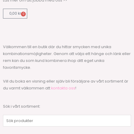
Läs mer om att jobba med oss >>
0,00
kr
0
Varukorg
Välkommen till en butik där du hittar smycken med unika
kombinationsmöjligheter. Genom att välja ett hänge och länk eller
rem kan du som kund kombinera ihop ditt eget unika
favoritsmycke.
Vill du boka en visning eller själv bli försäljare av vårt sortiment är
du varmt välkommen att
kontakta oss
!
Sök i vårt sortiment:
Sök
produkter