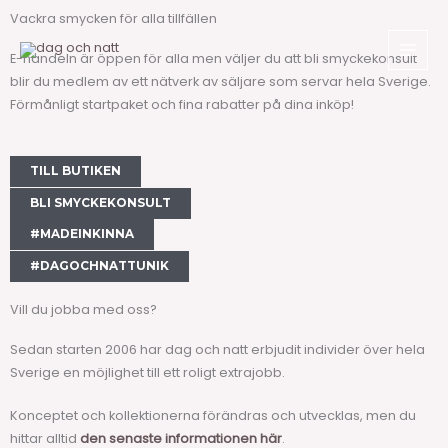
Hoppa
Vackra smycken för alla tillfällen
till
innehåll
E-handeln är öppen för alla men väljer du att bli smyckekonsult
blir du medlem av ett nätverk av säljare som servar hela Sverige.
Förmånligt startpaket och fina rabatter på dina inköp!
TILL BUTIKEN
BLI SMYCKEKONSULT
#MADEINKINNA
#DAGOCHNATTUNIK
Vill du jobba med oss?
Sedan starten 2006 har dag och natt erbjudit individer över hela
Sverige en möjlighet till ett roligt extrajobb.
Konceptet och kollektionerna förändras och utvecklas, men du
hittar alltid
den senaste informationen här
.