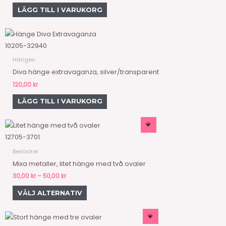
LÄGG TILL I VARUKORG
10205-32940
Hängen
Diva hänge extravaganza, silver/transparent
120,00
kr
LÄGG TILL I VARUKORG
Prisintervall:
💎
Den
30,00 kr
här
12705-3701
till
50,00 kr
produkten
Berlocker
har
Mixa metaller, litet hänge med två ovaler
flera
30,00
kr
–
50,00
kr
varianter.
VÄLJ ALTERNATIV
De
olika
Prisintervall:
💎
Den
alternativen
60,00 kr