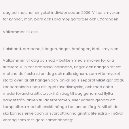
dag och natt har smyckat individer sedan 2006. Vi har smycken
för kvinnor, män, barn och i alla möjliga färger och utföranden.
Välkommen till oss!
Halsband, armband, hängen, ringar, örhängen, klick-smycken
Välkommen till dag och natt – butiken med smycken för alla
tillfällen! Du hittar armband, halsband, ringar och hängen för att
matcha de flesta stilar. dag och natts signum, som vi är mycket
stolta över, är att hängen och länkar säljs separat vilket gör att du
kan kombinera ihop ditt eget favoritsmycke, och med enkla
medel förändra ditt uttryck från dag till dag genom att flytta
hänget från länken till läderremmen, eller variera genom att
komplettera med ett enskilt hänge i en annan färg. Vi vill att det
ska kännas enkelt och prisvärt att kunna gnistra lite extra – i såväl
vardag som festligare sammanhang!