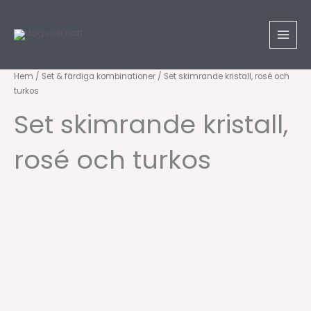
Hoppa
till
innehåll
Set
Hem
/
Set & färdiga kombinationer
/ Set skimrande kristall, rosé och
turkos
skimrande
kristall,
Set skimrande kristall,
rosé
och
rosé och turkos
turkos
mängd