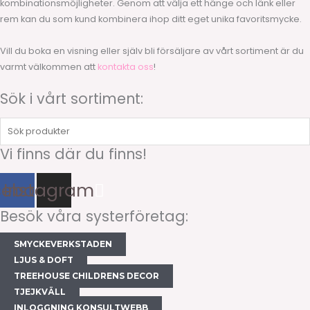
kombinationsmöjligheter. Genom att välja ett hänge och länk eller
rem kan du som kund kombinera ihop ditt eget unika favoritsmycke.
Vill du boka en visning eller själv bli försäljare av vårt sortiment är du
varmt välkommen att
kontakta oss
!
Sök i vårt sortiment:
Sök
produkter
Vi finns där du finns!
cebook
Instagram
Besök våra systerföretag:
SMYCKEVERKSTADEN
LJUS & DOFT
TREEHOUSE CHILDRENS DECOR
TJEJKVÄLL
INLOGGNING KONSULTWEBB