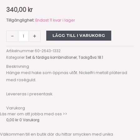
340,00
kr
Tillgänglighet:
Endast 11 kvar i lager
-
+
LÄGG TILL I VARUKORG
Artikelnummer
60-2643-1332
Kategorier
Set & färdiga kombinationer
,
Tackgåva 18.1
Beskrivning
Hänge med hake som öppnas utåt. Nickelfri metall pläterad
med roséguld.
Levereras i presentask.
Varukorg
Läs mer om att jobba med oss >>
0,00
kr
0
Varukorg
Välkommen till en butik där du hittar smycken med unika