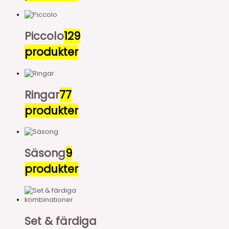
Piccolo
129
produkter
Ringar
77
produkter
Säsong
9
produkter
Set & färdiga