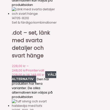
alternativen kan väljas på
produktsidan
14705-8210
Set & färdiga kombinationer
.dot – set, länk
med svarta
detaljer och
svart hänge
228,00
kr
–
248,00
kr
Prisintervall:
228,00 kr till 248,00 kr
VÄLJ
Den här
ALTERNATIV
produkten har flera
varianter. De olika
alternativen kan väljas på
produktsidan