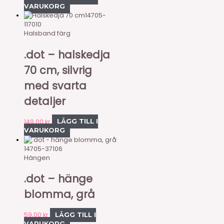
VARUKORG
14705-
117010
Halsband färg
.dot – halskedja
70 cm, silvrig
med svarta
detaljer
149,00
kr
LÄGG TILL I
VARUKORG
14705-37106
Hängen
.dot – hänge
blomma, grå
59,00
kr
LÄGG TILL I
VARUKORG