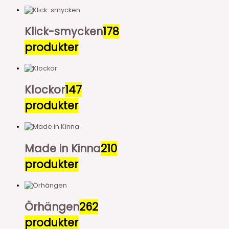
Klick-smycken
178
produkter
Klockor
147
produkter
Made in Kinna
210
produkter
Örhängen
262
produkter