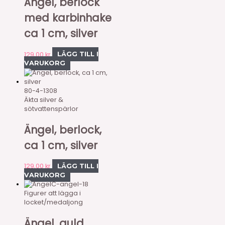
Ängel, berlock
med karbinhake
ca 1 cm, silver
129,00
kr
LÄGG TILL I
VARUKORG
80-4-1308
Äkta silver &
sötvattenspärlor
Ängel, berlock,
ca 1 cm, silver
129,00
kr
LÄGG TILL I
VARUKORG
C-angel-18
Figurer att lägga i
locket/medaljong
Ängel, guld