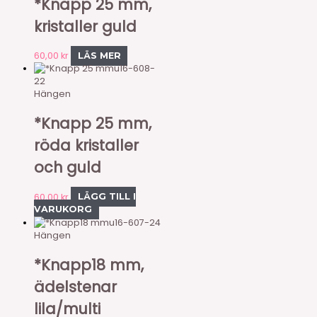
*Knapp 25 mm,
kristaller guld
60,00
kr
LÄS MER
u16-608-
22
Hängen
*Knapp 25 mm,
röda kristaller
och guld
60,00
kr
LÄGG TILL I
VARUKORG
u16-607-24
Hängen
*Knapp18 mm,
ädelstenar
lila/multi