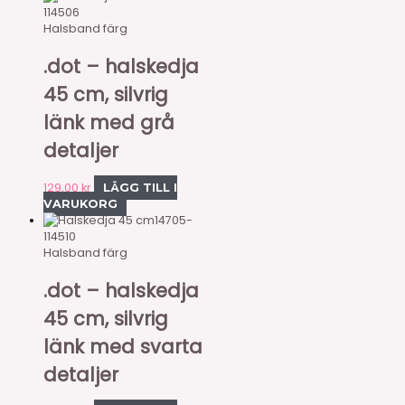
114506
Halsband färg
.dot – halskedja
45 cm, silvrig
länk med grå
detaljer
129,00
kr
LÄGG TILL I
VARUKORG
14705-
114510
Halsband färg
.dot – halskedja
45 cm, silvrig
länk med svarta
detaljer