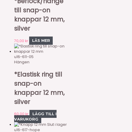
*Berlock/hänge
till snap-on
knappar 12 mm,
silver
70,00
kr
LÄS MER
u16-611-05
Hängen
*Elastisk ring till
snap-on
knappar 12 mm,
silver
60,00
kr
LÄGG TILL I
VARUKORG
Slut i lager
u16-617-hope