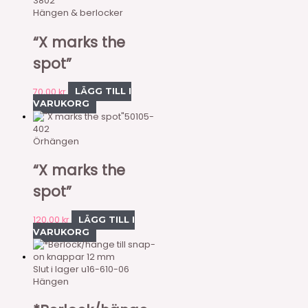
3802
Hängen & berlocker
“X marks the
spot”
70,00
kr
LÄGG TILL I
VARUKORG
50105-
402
Örhängen
“X marks the
spot”
120,00
kr
LÄGG TILL I
VARUKORG
Slut i lager
u16-610-06
Hängen