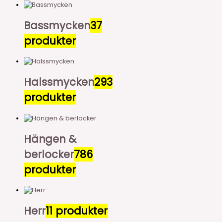
Bassmycken
37
produkter
Halssmycken
293
produkter
Hängen &
berlocker
786
produkter
Herr
11 produkter