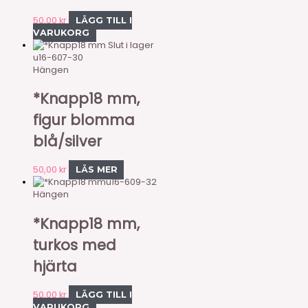
50,00
kr
LÄGG TILL I
VARUKORG
Slut i lager
u16-607-30
Hängen
*Knapp18 mm,
figur blomma
blå/silver
50,00
kr
LÄS MER
u16-609-32
Hängen
*Knapp18 mm,
turkos med
hjärta
50,00
kr
LÄGG TILL I
VARUKORG