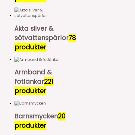
Äkta silver &
sötvattenspärlor
78
produkter
Armband &
fotlänkar
221
produkter
Barnsmycken
20
produkter