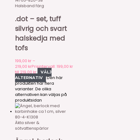
14705-820-38
Halsband färg
.dot – set, tuff
silvrig och svart
halskedja med
tofs
199,00
kr
–
219,00
kr
Prisintervall: 199,00 kr
till 219,00 kr
VÄLJ
Den här
ALTERNATIV
produkten har flera
varianter. De olika
alternativen kan väljas på
produktsidan
80-4-K1308
Äkta silver &
sötvattenspärlor