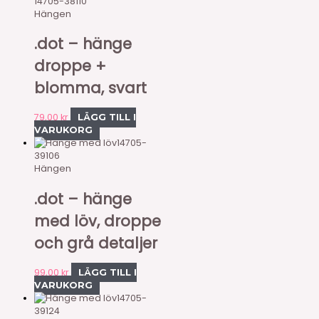
14705-38110
Hängen
.dot – hänge
droppe +
blomma, svart
79,00
kr
LÄGG TILL I
VARUKORG
14705-
39106
Hängen
.dot – hänge
med löv, droppe
och grå detaljer
99,00
kr
LÄGG TILL I
VARUKORG
14705-
39124