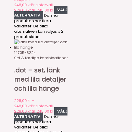
248,00
kr
Prisintervall:
228,00 kr till 248,00 kr
VÄLJ
Den här
ALTERNATIV
produkten har flera
varianter. De olika
alternativen kan väljas på
produktsidan
14705-8224
Set & färdiga kombinationer
.dot – set, länk
med lila detaljer
och lila hänge
228,00
kr
–
248,00
kr
Prisintervall:
228,00 kr till 248,00 kr
VÄLJ
Den här
ALTERNATIV
produkten har flera
varianter. De olika