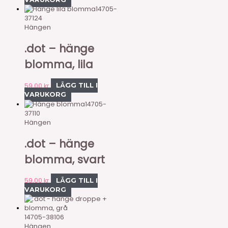
14705-
37124
Hängen
.dot – hänge
blomma, lila
59,00
kr
LÄGG TILL I
VARUKORG
14705-
37110
Hängen
.dot – hänge
blomma, svart
59,00
kr
LÄGG TILL I
VARUKORG
14705-38106
Hängen