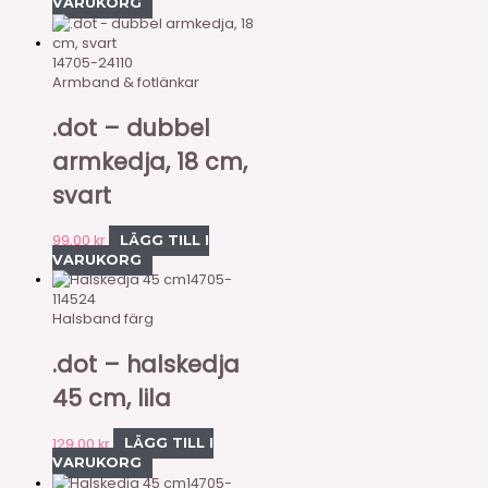
VARUKORG
14705-24110
Armband & fotlänkar
.dot – dubbel
armkedja, 18 cm,
svart
99,00
kr
LÄGG TILL I
VARUKORG
14705-
114524
Halsband färg
.dot – halskedja
45 cm, lila
129,00
kr
LÄGG TILL I
VARUKORG
14705-