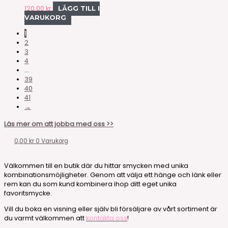
120,00
kr
LÄGG TILL I
VARUKORG
1
2
3
4
…
39
40
41
→
Läs mer om att jobba med oss >>
0,00
kr
0
Varukorg
Välkommen till en butik där du hittar smycken med unika
kombinationsmöjligheter. Genom att välja ett hänge och länk eller
rem kan du som kund kombinera ihop ditt eget unika
favoritsmycke.
Vill du boka en visning eller själv bli försäljare av vårt sortiment är
du varmt välkommen att
kontakta oss
!