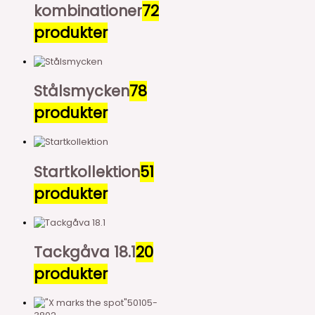
kombinationer
72
produkter
Stålsmycken
78
produkter
Startkollektion
51
produkter
Tackgåva 18.1
20
produkter
50105-