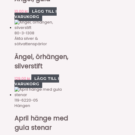
10,00
kr
LÄGG TILL I
VARUKORG
80-3-1308
Äkta silver &
sötvattenspärlor
Ängel, örhängen,
silverstift
129,00
kr
LÄGG TILL I
VARUKORG
119-6220-05
Hängen
April hänge med
gula stenar