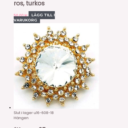
ros, turkos
50,00
kr
LÄGG TILL I
VARUKORG
Slut i lager
u16-608-18
Hängen