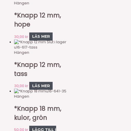
Hängen
*Knapp 12 mm,
hope
30,00
kr
LÄS MER
Slut i lager
u16-617-tass
Hängen
*Knapp 12 mm,
tass
30,00
kr
LÄS MER
u16-641-35
Hängen
*Knapp 18 mm,
kulor, grön
50,00
kr
LÄGG TILL I