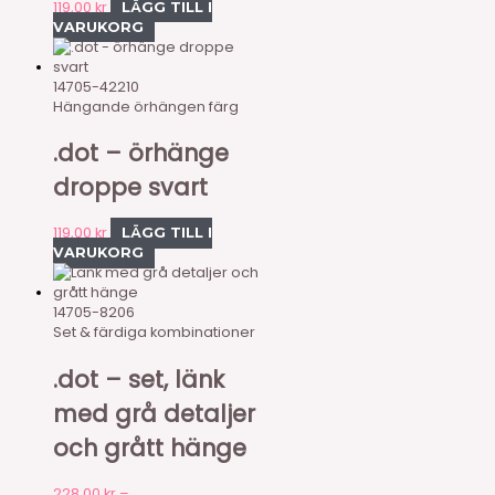
119,00
kr
LÄGG TILL I
VARUKORG
14705-42210
Hängande örhängen färg
.dot – örhänge
droppe svart
119,00
kr
LÄGG TILL I
VARUKORG
14705-8206
Set & färdiga kombinationer
.dot – set, länk
med grå detaljer
och grått hänge
228,00
kr
–