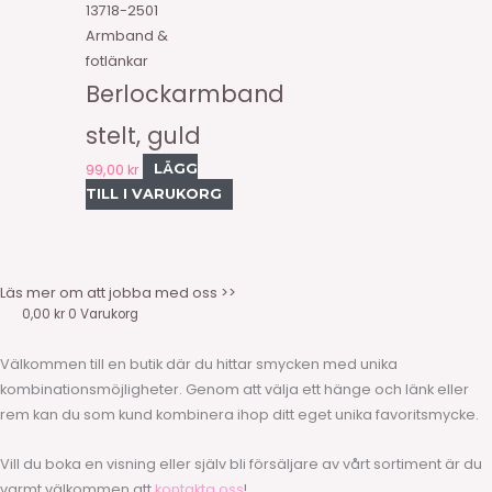
13718-2501
Armband &
fotlänkar
Berlockarmband
stelt, guld
99,00
kr
LÄGG
TILL I VARUKORG
Läs mer om att jobba med oss >>
0,00
kr
0
Varukorg
Välkommen till en butik där du hittar smycken med unika
kombinationsmöjligheter. Genom att välja ett hänge och länk eller
rem kan du som kund kombinera ihop ditt eget unika favoritsmycke.
Vill du boka en visning eller själv bli försäljare av vårt sortiment är du
varmt välkommen att
kontakta oss
!