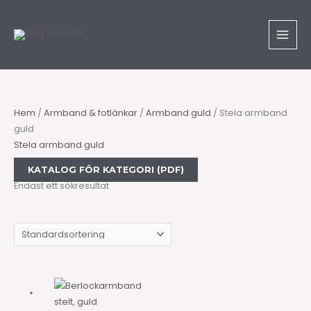
Hoppa
Sök
till
produkter
innehåll
Hem
/
Armband & fotlänkar
/
Armband guld
/ Stela armband
guld
Stela armband guld
KATALOG FÖR KATEGORI (PDF)
Endast ett sökresultat