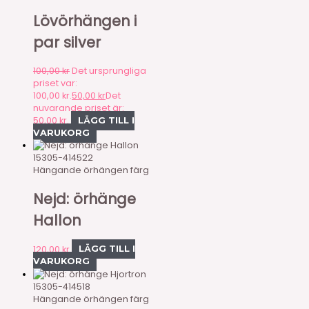
Lövörhängen i
par silver
100,00
kr
Det ursprungliga
priset var:
100,00 kr.
50,00
kr
Det
nuvarande priset är:
50,00 kr.
LÄGG TILL I
VARUKORG
15305-414522
Hängande örhängen färg
Nejd: örhänge
Hallon
120,00
kr
LÄGG TILL I
VARUKORG
15305-414518
Hängande örhängen färg