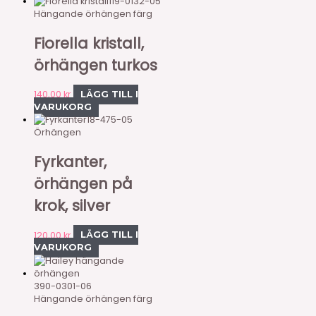
119-0132-05
Hängande örhängen färg
Fiorella kristall,
örhängen turkos
140,00
kr
LÄGG TILL I
VARUKORG
18-475-05
Örhängen
Fyrkanter,
örhängen på
krok, silver
120,00
kr
LÄGG TILL I
VARUKORG
390-0301-06
Hängande örhängen färg