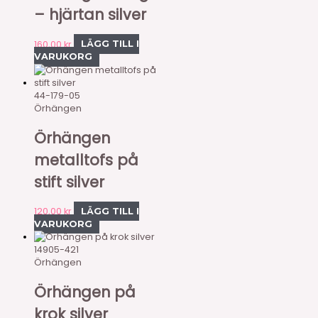
– hjärtan silver
160,00
kr
LÄGG TILL I
VARUKORG
44-179-05
Örhängen
Örhängen
metalltofs på
stift silver
120,00
kr
LÄGG TILL I
VARUKORG
14905-421
Örhängen
Örhängen på
krok silver