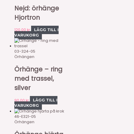
Nejd: örhänge
Hjortron
120,00
kr
LÄGG TILL I
VARUKORG
03-324-05
Örhängen
Örhänge – ring
med trassel,
silver
90,00
kr
LÄGG TILL I
VARUKORG
46-E321-05
Örhängen