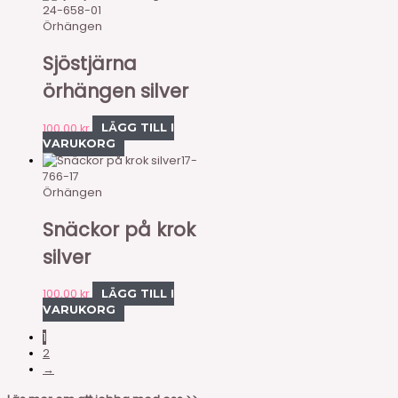
24-658-01
Örhängen
Sjöstjärna
örhängen silver
100,00
kr
LÄGG TILL I
VARUKORG
17-
766-17
Örhängen
Snäckor på krok
silver
100,00
kr
LÄGG TILL I
VARUKORG
1
2
→