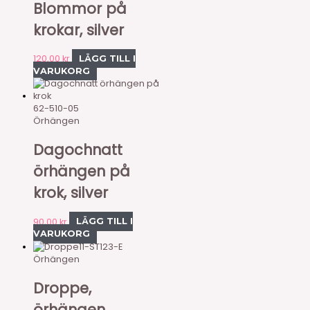
Blommor på
krokar, silver
120,00
kr
LÄGG TILL I
VARUKORG
62-510-05
Örhängen
Dagochnatt
örhängen på
krok, silver
90,00
kr
LÄGG TILL I
VARUKORG
11-ST123-E
Örhängen
Droppe,
örhängen