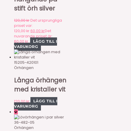
stift örh silver
120,00
kr
Det ursprungliga
priset var:
120,00 kr.
60,00
kr
Det
nuvarande priset är:
60,00 kr.
LÄGG TILL I
VARUKORG
15205-420101
Örhängen
Långa örhängen
med kristaller vit
120,00
kr
LÄGG TILL I
VARUKORG
💎
36-482-05
Örhängen