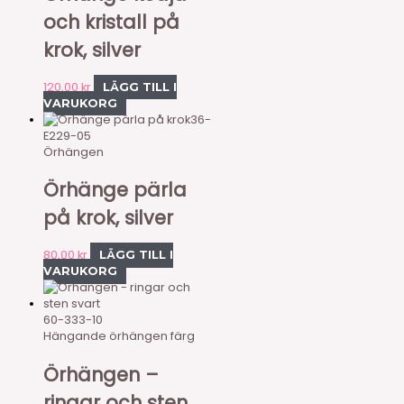
och kristall på
krok, silver
120,00
kr
LÄGG TILL I
VARUKORG
36-
E229-05
Örhängen
Örhänge pärla
på krok, silver
80,00
kr
LÄGG TILL I
VARUKORG
60-333-10
Hängande örhängen färg
Örhängen –
ringar och sten