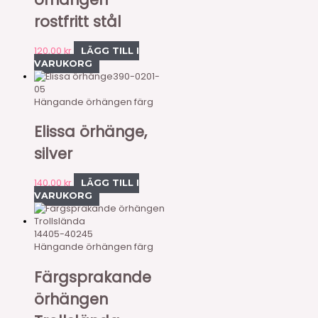
rostfritt stål
120,00
kr
LÄGG TILL I
VARUKORG
390-0201-
05
Hängande örhängen färg
Elissa örhänge,
silver
140,00
kr
LÄGG TILL I
VARUKORG
14405-40245
Hängande örhängen färg
Färgsprakande
örhängen