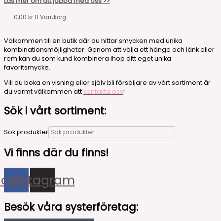
Läs mer om att jobba med oss >>
0,00
kr
0
Varukorg
Välkommen till en butik där du hittar smycken med unika
kombinationsmöjligheter. Genom att välja ett hänge och länk eller
rem kan du som kund kombinera ihop ditt eget unika
favoritsmycke.
Vill du boka en visning eller själv bli försäljare av vårt sortiment är
du varmt välkommen att
kontakta oss
!
Sök i vårt sortiment:
Sök produkter
Vi finns där du finns!
acebook
Instagram
Besök våra systerföretag: