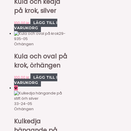
Kula och kedja
på krok, silver
100,00
kr
LÄGG TILL I
VARUKORG
29-
935-05
Örhängen
Kula och oval på
krok, örhängen
100,00
kr
LÄGG TILL I
VARUKORG
💎
33-24-05
Örhängen
Kulkedja
hängande på