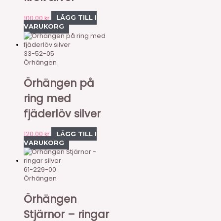
100,00
kr
LÄGG TILL I
VARUKORG
33-52-05
Örhängen
Örhängen på
ring med
fjäderlöv silver
120,00
kr
LÄGG TILL I
VARUKORG
61-229-00
Örhängen
Örhängen
Stjärnor – ringar