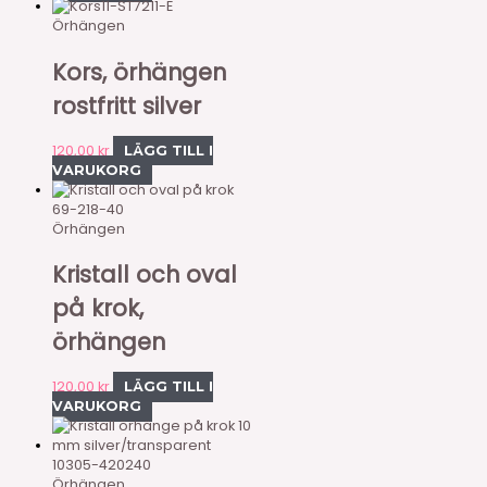
11-ST7211-E
Örhängen
Kors, örhängen
rostfritt silver
120,00
kr
LÄGG TILL I
VARUKORG
69-218-40
Örhängen
Kristall och oval
på krok,
örhängen
120,00
kr
LÄGG TILL I
VARUKORG
10305-420240
Örhängen