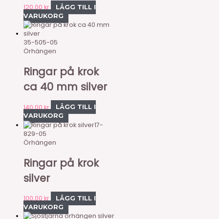
120,00
kr
LÄGG TILL I
VARUKORG
35-505-05
Örhängen
Ringar på krok
ca 40 mm silver
140,00
kr
LÄGG TILL I
VARUKORG
17-
829-05
Örhängen
Ringar på krok
silver
100,00
kr
LÄGG TILL I
VARUKORG