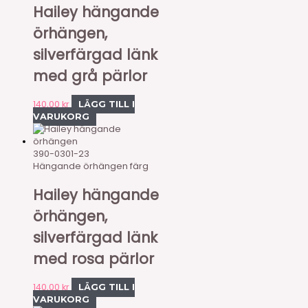
Hailey hängande
örhängen,
silverfärgad länk
med grå pärlor
140,00
kr
LÄGG TILL I
VARUKORG
390-0301-23
Hängande örhängen färg
Hailey hängande
örhängen,
silverfärgad länk
med rosa pärlor
140,00
kr
LÄGG TILL I
VARUKORG