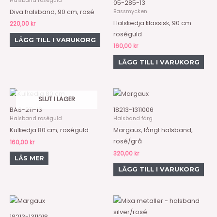
Halsband roséguld
05-285-13
Bassmycken
Diva halsband, 90 cm, rosé
Halskedja klassisk, 90 cm
220,00
kr
roséguld
LÄGG TILL I VARUKORG
160,00
kr
LÄGG TILL I VARUKORG
SLUT I LAGER
BAS-211-13
18213-1311006
Halsband roséguld
Halsband färg
Kulkedja 80 cm, roséguld
Margaux, långt halsband,
rosé/grå
160,00
kr
320,00
kr
LÄS MER
LÄGG TILL I VARUKORG
18213-1311018