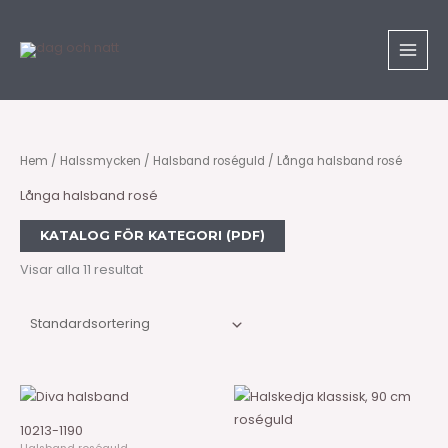
Hoppa
till
innehåll
Hem
/
Halssmycken
/
Halsband roséguld
/ Långa halsband rosé
Långa halsband rosé
KATALOG FÖR KATEGORI (PDF)
Visar alla 11 resultat
10213-1190