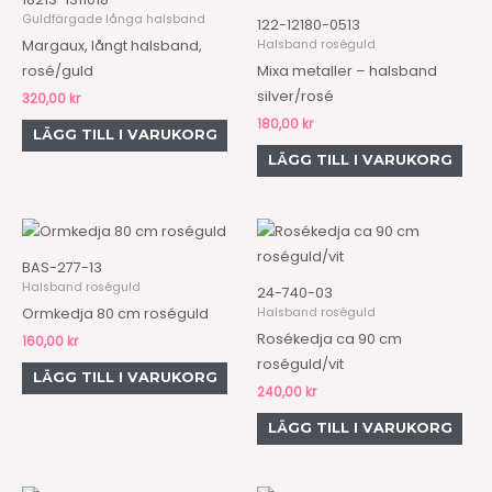
Guldfärgade långa halsband
122-12180-0513
Halsband roséguld
Margaux, långt halsband,
rosé/guld
Mixa metaller – halsband
silver/rosé
320,00
kr
180,00
kr
LÄGG TILL I VARUKORG
LÄGG TILL I VARUKORG
BAS-277-13
Halsband roséguld
24-740-03
Halsband roséguld
Ormkedja 80 cm roséguld
Rosékedja ca 90 cm
160,00
kr
roséguld/vit
LÄGG TILL I VARUKORG
240,00
kr
LÄGG TILL I VARUKORG