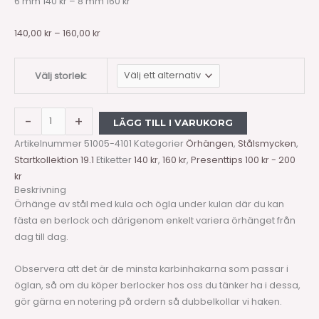
6 mm 140 kr – 8 mm 160 kr
140,00
kr
–
160,00
kr
Välj storlek:
-
+
LÄGG TILL I VARUKORG
Artikelnummer
51005-4101
Kategorier
Örhängen
,
Stålsmycken
,
Startkollektion 19.1
Etiketter
140 kr
,
160 kr
,
Presenttips 100 kr - 200
kr
Beskrivning
Örhänge av stål med kula och ögla under kulan där du kan
fästa en berlock och därigenom enkelt variera örhänget från
dag till dag.
Observera att det är de minsta karbinhakarna som passar i
öglan, så om du köper berlocker hos oss du tänker ha i dessa,
gör gärna en notering på ordern så dubbelkollar vi haken.