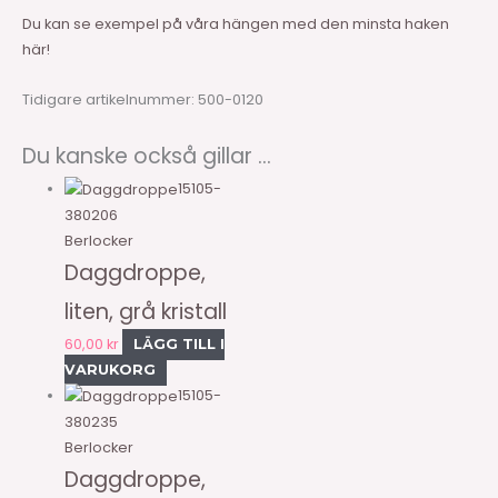
Du kan se exempel på våra hängen med den minsta haken
här!
Tidigare artikelnummer: 500-0120
Du kanske också gillar …
15105-
380206
Berlocker
Daggdroppe,
liten, grå kristall
60,00
kr
LÄGG TILL I
VARUKORG
15105-
380235
Berlocker
Daggdroppe,