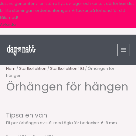
Hoppa
Just nu genomför vi en större flytt av lager och kontor, därför kan det
till
bli lite störningar i orderhanterngen. Vi tackar på förhand för ditt
innehåll
tålamod!
Avfärda
Sök
Örhängen
Prisintervall:
produkter
för
140,00 kr
hängen
till
mängd
160,00 kr
Hem
/
Startkollektion
/
Startkollektion 19.1
/ Örhängen för
hängen
Örhängen för hängen
Tipsa en vän!
Ett par örhängen av stål med ögla för berlocker. 6-8 mm.