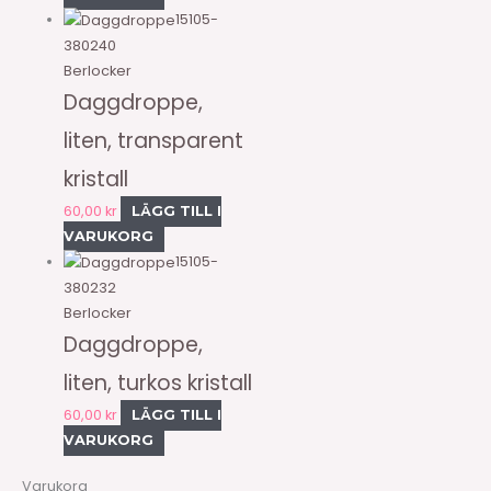
15105-
380240
Berlocker
Daggdroppe,
liten, transparent
kristall
60,00
kr
LÄGG TILL I
VARUKORG
15105-
380232
Berlocker
Daggdroppe,
liten, turkos kristall
60,00
kr
LÄGG TILL I
VARUKORG
Varukorg