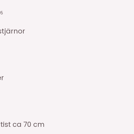
05
tjärnor
er
tist ca 70 cm