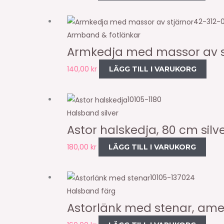
42-312-
Armband & fotlänkar
Armkedja med massor av s
140,00
kr
LÄGG TILL I VARUKORG
10105-1180
Halsband silver
Astor halskedja, 80 cm silv
180,00
kr
LÄGG TILL I VARUKORG
10105-137024
Halsband färg
Astorlänk med stenar, ame