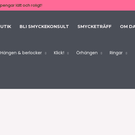
pengar lätt och roligt!
UTIK
BLI SMYCKEKONSULT
SMYCKETRÄFF
OM D
Hängen & berlocker
Klick!
Örhängen
Ringar