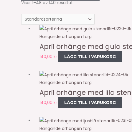
Visar 1–48 av 140 resultat
119-0220-05
Hängande örhängen färg
April örhänge med gula st
140,00
kr
LÄGG TILL I VARUKORG
119-0224-05
Hängande örhängen färg
April örhänge med lila sten
140,00
kr
LÄGG TILL I VARUKORG
119-0231-0
Hängande örhängen färg