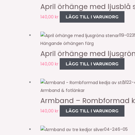
April örhänge med ljusblå 
140,00
kr
LÄGG TILL I VARUKORG
119-023
Hängande örhängen färg
April örhänge med ljusgrö
140,00
kr
LÄGG TILL I VARUKORG
122-
Armband & fotlänkar
Armband – Rombformad ke
140,00
kr
LÄGG TILL I VARUKORG
04-246-05