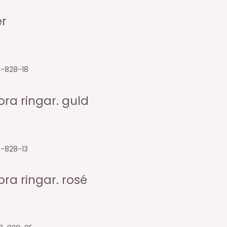
er
7-828-18
ra ringar. guld
7-828-13
ra ringar. rosé