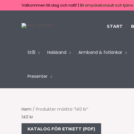
Hoppa
Sök
Välkommen till dag och natt! |
Bli smyckekonsult och tjäna 
till
produkter
innehåll
START
B
Stål
Halsband
Armband & fotlänkar
Presenter
Hem
/ Produkter märkta ”140 kr”
140 kr
KATALOG FÖR ETIKETT (PDF)