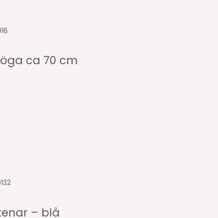
016
eröga ca 70 cm
132
enar – blå