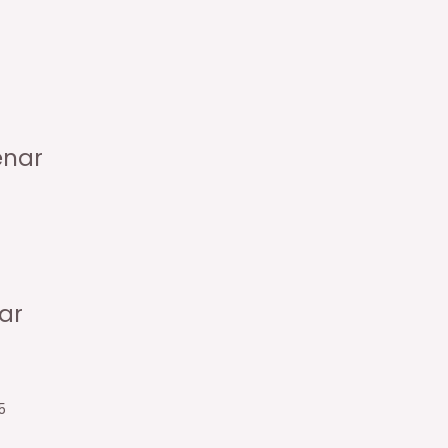
enar
ar
5