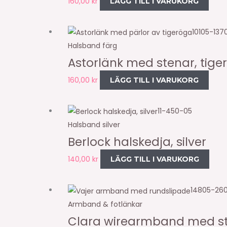
160,00
kr
LÄGG TILL I VARUKORG
10105-137
Halsband färg
Astorlänk med stenar, tig
160,00
kr
LÄGG TILL I VARUKORG
11-450-05
Halsband silver
Berlock halskedja, silver
140,00
kr
LÄGG TILL I VARUKORG
14805-260
Armband & fotlänkar
Clara wirearmband med st