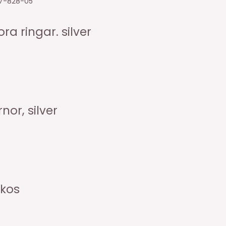
17-828-05
a ringar. silver
or, silver
kos