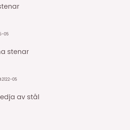
stenar
5-05
na stenar
42122-05
dja av stål