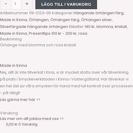
-
+
LÄGG TILL I VARUKORG
Artikelnummer
119-0123-05
Kategorier
Hängande örhängen färg
,
Made in Kinna
,
Örhängen
,
Örhängen färg
,
Örhängen silver
,
Silverfärgade hängande örhängen
Etiketter
140 kr
,
blomma
,
kristall
,
Made in Kinna
,
Presenttips 100 kr - 200 kr
,
rosa
Beskrivning
Örhänge med blomma och rosa kristall
Made in Kinna
Nej, allt är inte tillverkat i Kina, vi är mycket stolta över vår tillverkning
på plats i Smyckeverkstaden i Kinna i Västergötland. Här tillverkar vi
en hel del av våra smycken för hand med full kontroll över processen
- på riktigt!
Läs gärna mer här >>
Varukorg
Läs mer om att jobba med oss >>
0,00
kr
0
Varukorg