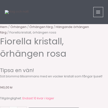
Hoppa
Fiorella
till
kristall,
innehåll
örhängen
rosa
mängd
Hem
/
Örhängen
/
Örhängen färg
/
Hängande örhängen
färg
/ Fiorella kristall, örhängen rosa
Fiorella kristall,
örhängen rosa
Tipsa en vän!
Söt blomma tillsammans med en vacker kristall som fångar ljuset!
140,00
kr
Tillgänglighet:
Endast 10 kvar i lager