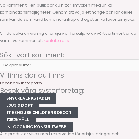
Välkommen till en butik där du hittar smycken med unika
kombinationsmöjligheter. Genom att välja ett hänge och länk eller
rem kan du som kund kombinera ihop ditt eget unika favoritsmycke.
Vill du boka en visning eller själv bli försäljare av vårt sortiment är du
varmt välkommen att
kontakta oss
!
Sök i vårt sortiment:
Sök
produkter
Vi finns där du finns!
Facebook
Instagram
Besök våra systerföretag:
SMYCKEVERKSTADEN
LJUS & DOFT
TREEHOUSE CHILDRENS DECOR
TJEJKVÄLL
INLOGGNING KONSULTWEBB
Alla produkter visas med reservation för prisjusteringar och