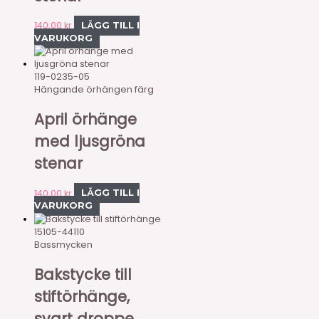
140,00
kr
LÄGG TILL I
VARUKORG
119-0235-05
Hängande örhängen färg
April örhänge
med ljusgröna
stenar
140,00
kr
LÄGG TILL I
VARUKORG
15105-44110
Bassmycken
Bakstycke till
stiftörhänge,
svart droppe