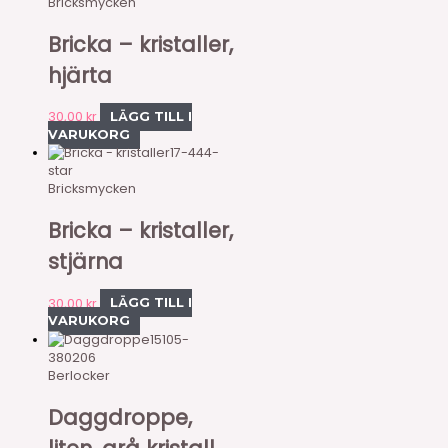
Bricksmycken
Bricka – kristaller,
hjärta
30,00
kr
LÄGG TILL I
VARUKORG
17-444-
star
Bricksmycken
Bricka – kristaller,
stjärna
30,00
kr
LÄGG TILL I
VARUKORG
15105-
380206
Berlocker
Daggdroppe,