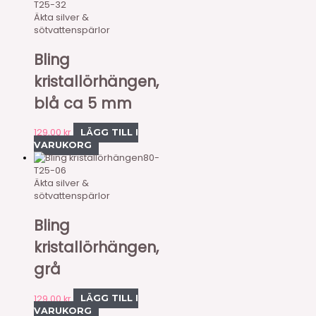
T25-32
Äkta silver &
sötvattenspärlor
Bling
kristallörhängen,
blå ca 5 mm
129,00
kr
LÄGG TILL I
VARUKORG
80-
T25-06
Äkta silver &
sötvattenspärlor
Bling
kristallörhängen,
grå
129,00
kr
LÄGG TILL I
VARUKORG