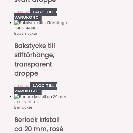
119,00
kr
LÄGG TILL I
VARUKORG
15105-44140
Bassmycken
Bakstycke till
stiftörhänge,
transparent
droppe
119,00
kr
LÄGG TILL I
VARUKORG
103-16-388-13
Berlocker
Berlock kristall
ca 20 mm, rosé