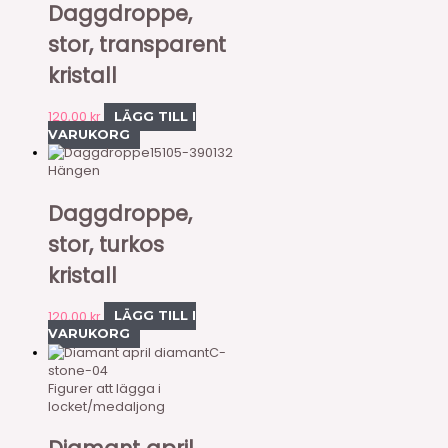
Daggdroppe,
stor, transparent
kristall
120,00
kr
LÄGG TILL I
VARUKORG
15105-390132
Hängen
Daggdroppe,
stor, turkos
kristall
120,00
kr
LÄGG TILL I
VARUKORG
C-
stone-04
Figurer att lägga i
locket/medaljong