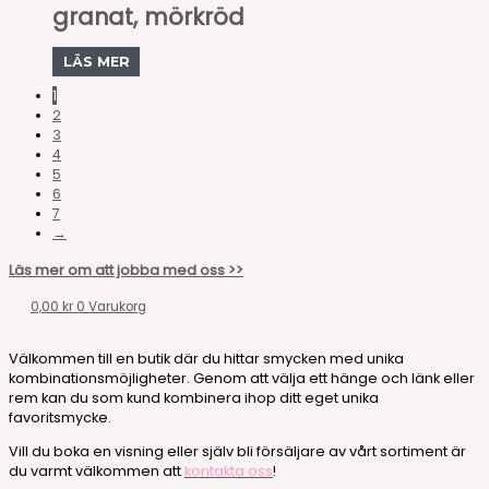
granat, mörkröd
LÄS MER
1
2
3
4
5
6
7
→
Läs mer om att jobba med oss >>
0,00
kr
0
Varukorg
Välkommen till en butik där du hittar smycken med unika
kombinationsmöjligheter. Genom att välja ett hänge och länk eller
rem kan du som kund kombinera ihop ditt eget unika
favoritsmycke.
Vill du boka en visning eller själv bli försäljare av vårt sortiment är
du varmt välkommen att
kontakta oss
!