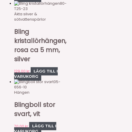
80-
T25-23
Äkta silver &
sötvattenspärlor
Bling
kristallörhängen,
rosa ca 5 mm,
silver
129,00
kr
LÄGG TILL I
VARUKORG
05-
656-10
Hängen
Blingboll stor
svart, vit
70,00
kr
LÄGG TILL I
VARUKORG