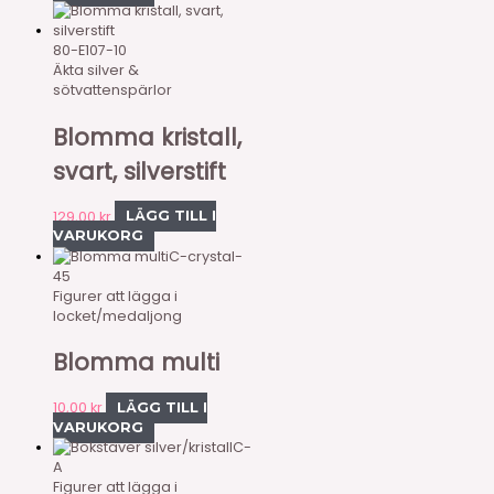
80-E107-10
Äkta silver &
sötvattenspärlor
Blomma kristall,
svart, silverstift
129,00
kr
LÄGG TILL I
VARUKORG
C-crystal-
45
Figurer att lägga i
locket/medaljong
Blomma multi
10,00
kr
LÄGG TILL I
VARUKORG
C-
A
Figurer att lägga i