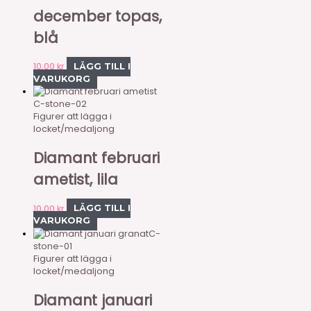
december topas,
blå
10,00
kr
LÄGG TILL I
VARUKORG
C-stone-02
Figurer att lägga i
locket/medaljong
Diamant februari
ametist, lila
10,00
kr
LÄGG TILL I
VARUKORG
C-
stone-01
Figurer att lägga i
locket/medaljong
Diamant januari