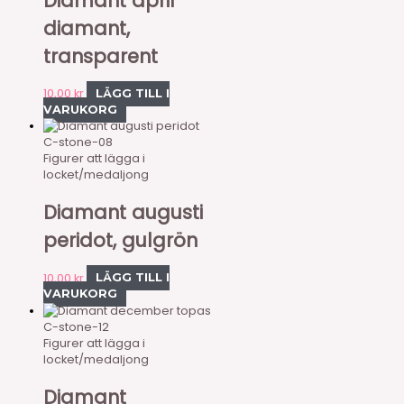
Diamant april
diamant,
transparent
10,00
kr
LÄGG TILL I
VARUKORG
C-stone-08
Figurer att lägga i
locket/medaljong
Diamant augusti
peridot, gulgrön
10,00
kr
LÄGG TILL I
VARUKORG
C-stone-12
Figurer att lägga i
locket/medaljong
Diamant