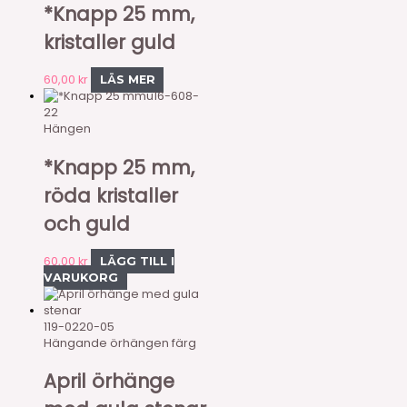
*Knapp 25 mm,
kristaller guld
60,00
kr
LÄS MER
u16-608-
22
Hängen
*Knapp 25 mm,
röda kristaller
och guld
60,00
kr
LÄGG TILL I
VARUKORG
119-0220-05
Hängande örhängen färg
April örhänge