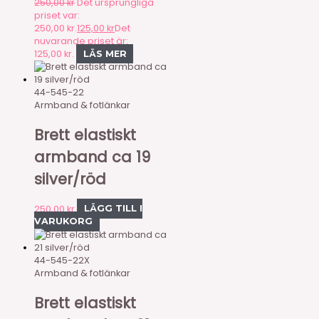
250,00
kr
Det ursprungliga
priset var:
250,00 kr.
125,00
kr
Det
nuvarande priset är:
125,00 kr.
LÄS MER
44-545-22
Armband & fotlänkar
Brett elastiskt
armband ca 19
silver/röd
250,00
kr
LÄGG TILL I
VARUKORG
44-545-22X
Armband & fotlänkar
Brett elastiskt