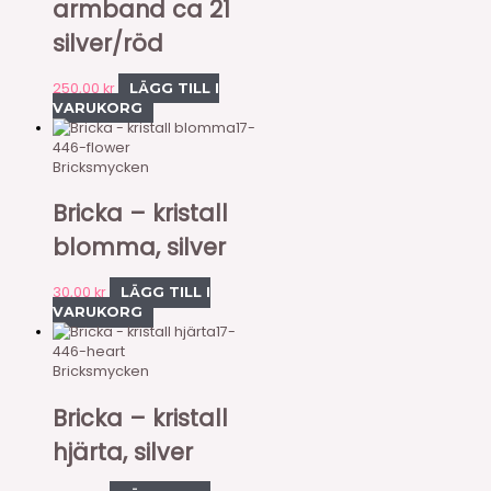
armband ca 21
silver/röd
250,00
kr
LÄGG TILL I
VARUKORG
17-
446-flower
Bricksmycken
Bricka – kristall
blomma, silver
30,00
kr
LÄGG TILL I
VARUKORG
17-
446-heart
Bricksmycken
Bricka – kristall
hjärta, silver