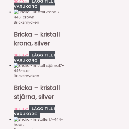
30,00
kr
LÄGG TILL I
VARUKORG
17-
446-crown
Bricksmycken
Bricka – kristall
krona, silver
30,00
kr
LÄGG TILL I
VARUKORG
17-
446-star
Bricksmycken
Bricka – kristall
stjärna, silver
30,00
kr
LÄGG TILL I
VARUKORG
17-444-
heart