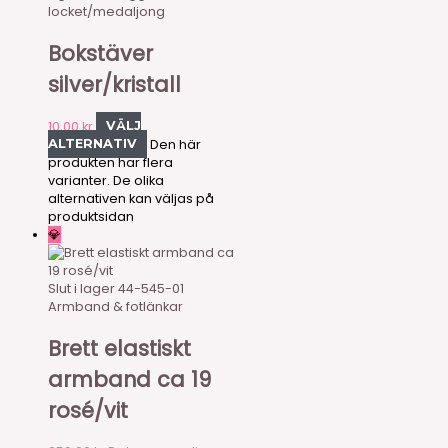
locket/medaljong
Bokstäver
silver/kristall
10,00
kr
VÄLJ
Den här
ALTERNATIV
produkten har flera
varianter. De olika
alternativen kan väljas på
produktsidan
💎
Slut i lager
44-545-01
Armband & fotlänkar
Brett elastiskt
armband ca 19
rosé/vit