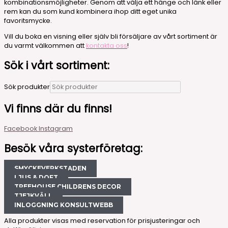
kombinationsmöjligheter. Genom att välja ett hänge och länk eller
rem kan du som kund kombinera ihop ditt eget unika
favoritsmycke.
Vill du boka en visning eller själv bli försäljare av vårt sortiment är
du varmt välkommen att
kontakta oss
!
Sök i vårt sortiment:
Sök produkter
Vi finns där du finns!
Facebook
Instagram
Besök våra systerföretag:
SMYCKEVERKSTADEN
LJUS & DOFT
TREEHOUSE CHILDRENS DECOR
TJEJKVÄLL
INLOGGNING KONSULTWEBB
Alla produkter visas med reservation för prisjusteringar och