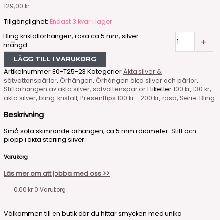
129,00
kr
Tillgänglighet:
Endast 3 kvar i lager
Bling kristallörhängen, rosa ca 5 mm, silver
-
+
mängd
LÄGG TILL I VARUKORG
Artikelnummer
80-T25-23
Kategorier
Äkta silver &
sötvattenspärlor
,
Örhängen
,
Örhängen äkta silver och pärlor
,
Stiftörhängen av äkta silver, sötvattenspärlor
Etiketter
100 kr
,
130 kr
,
äkta silver
,
bling
,
kristall
,
Presenttips 100 kr - 200 kr
,
rosa
,
Serie: Bling
Beskrivning
Små söta skimrande örhängen, ca 5 mm i diameter. Stift och
plopp i äkta sterling silver.
Varukorg
Läs mer om att jobba med oss >>
0,00
kr
0
Varukorg
Välkommen till en butik där du hittar smycken med unika