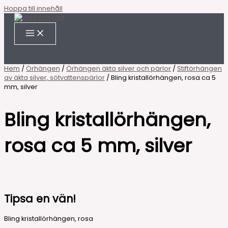
Hoppa till innehåll
Hem
/
Örhängen
/
Örhängen äkta silver och pärlor
/
Stiftörhängen
av äkta silver, sötvattenspärlor
/ Bling kristallörhängen, rosa ca 5
mm, silver
Bling kristallörhängen,
rosa ca 5 mm, silver
Tipsa en vän!
Bling kristallörhängen, rosa