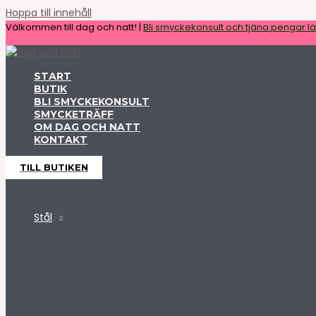
Hoppa till innehåll
Välkommen till dag och natt! |
Bli smyckekonsult och tjäna pengar lät
START
BUTIK
BLI SMYCKEKONSULT
SMYCKETRÄFF
OM DAG OCH NATT
KONTAKT
TILL BUTIKEN
Stål