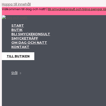
Hoppa till innehåll
Välkommen till dag och natt! |
Bli smyckekonsult och tjäna pengar lät
START
BUTIK
BLI SMYCKEKONSULT
SMYCKETRÄFF
OM DAG OCH NATT
KONTAKT
TILL BUTIKEN
Stål