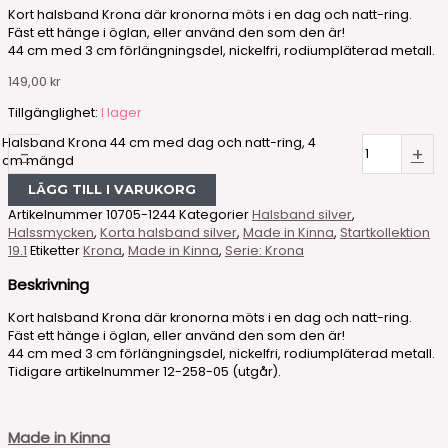
Kort halsband Krona där kronorna möts i en dag och natt-ring.
Fäst ett hänge i öglan, eller använd den som den är!
44 cm med 3 cm förlängningsdel, nickelfri, rodiumpläterad metall.
149,00
kr
Tillgänglighet:
I lager
Halsband Krona 44 cm med dag och natt-ring, 4
-
+
cm mängd
LÄGG TILL I VARUKORG
Artikelnummer
10705-1244
Kategorier
Halsband silver
,
Halssmycken
,
Korta halsband silver
,
Made in Kinna
,
Startkollektion
19.1
Etiketter
Krona
,
Made in Kinna
,
Serie: Krona
Beskrivning
Kort halsband Krona där kronorna möts i en dag och natt-ring.
Fäst ett hänge i öglan, eller använd den som den är!
44 cm med 3 cm förlängningsdel, nickelfri, rodiumpläterad metall.
Tidigare artikelnummer 12-258-05 (utgår).
Made in Kinna