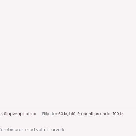
or
,
Slapwrapklockor
Etiketter
60 kr
,
blå
,
Presenttips under 100 kr
Kombineras med valfritt urverk.