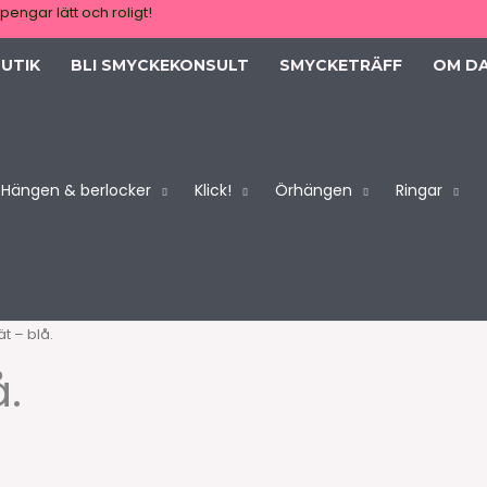
pengar lätt och roligt!
UTIK
BLI SMYCKEKONSULT
SMYCKETRÄFF
OM D
Hängen & berlocker
Klick!
Örhängen
Ringar
t – blå.
.