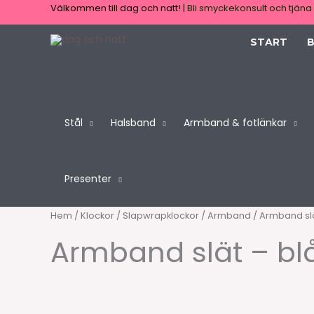
Hoppa
Välkommen till dag och natt! |
Bli smyckekonsult och tjäna 
till
START
B
innehåll
Stål
Halsband
Armband & fotlänkar
Presenter
Armband
Hem
/
Klockor
/
Slapwrapklockor
/
Armband
/ Armband slä
slät
Armband slät – blå
-
blå.
mängd