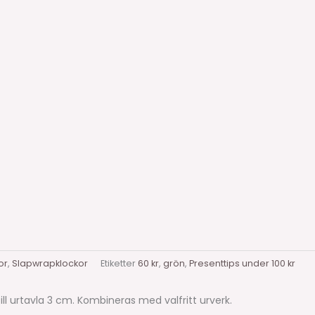
or
,
Slapwrapklockor
Etiketter
60 kr
,
grön
,
Presenttips under 100 kr
l urtavla 3 cm. Kombineras med valfritt urverk.