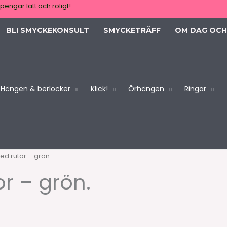
pengar lätt och roligt!
BLI SMYCKEKONSULT
SMYCKETRÄFF
OM DAG OCH
Hängen & berlocker
Klick!
Örhängen
Ringar
d rutor – grön.
r – grön.