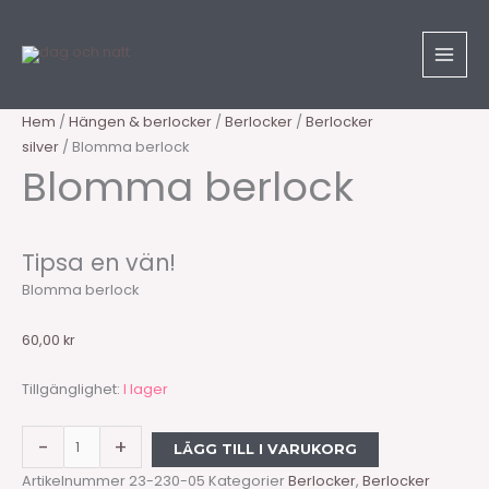
Hoppa
Sök
Blomma
till
produkter
berlock
innehåll
mängd
Hem
/
Hängen & berlocker
/
Berlocker
/
Berlocker
silver
/ Blomma berlock
Blomma berlock
Tipsa en vän!
Blomma berlock
60,00
kr
Tillgänglighet:
I lager
-
+
LÄGG TILL I VARUKORG
Artikelnummer
23-230-05
Kategorier
Berlocker
,
Berlocker