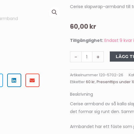
Cerise slapwrap-armband till 
60,00
kr
Cerise
Tillgänglighet:
Endast 9 kvar 
armband
mängd
-
+
LÄGG T
Artikelnummer
120-5702-26
Ka
Etiketter
60 kr
,
Presenttips under 1
Beskrivning
Cerise armband av så kalla s
det formar sig runt den. Sam
Armbandet har ett fäste som