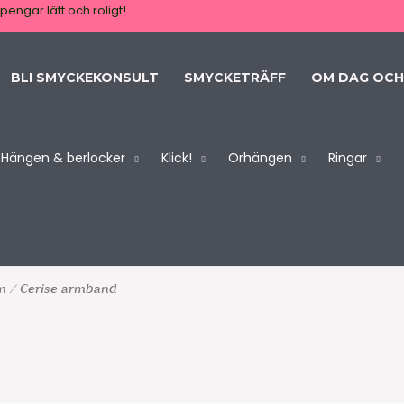
pengar lätt och roligt!
BLI SMYCKEKONSULT
SMYCKETRÄFF
OM DAG OCH
Hängen & berlocker
Klick!
Örhängen
Ringar
m
/ Cerise armband