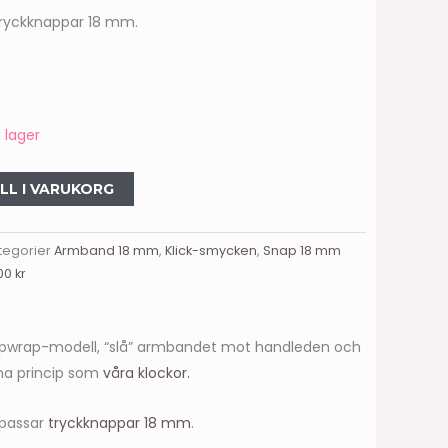
tryckknappar 18 mm.
i lager
ILL I VARUKORG
tegorier
Armband 18 mm
,
Klick-smycken
,
Snap 18 mm
00 kr
lapwrap-modell, “slå” armbandet mot handleden och
ma princip som
våra klockor.
 passar
tryckknappar 18 mm
.