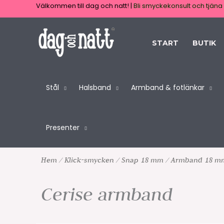
Hoppa
Välkommen till dag och natt! |
Bli smyckekonsult och tjäna 
till
innehåll
START
BUTIK
Stål
Halsband
Armband & fotlänkar
Presenter
Hem
/
Klick-smycken
/
Snap 18 mm
/
Armband 18 m
Cerise armband