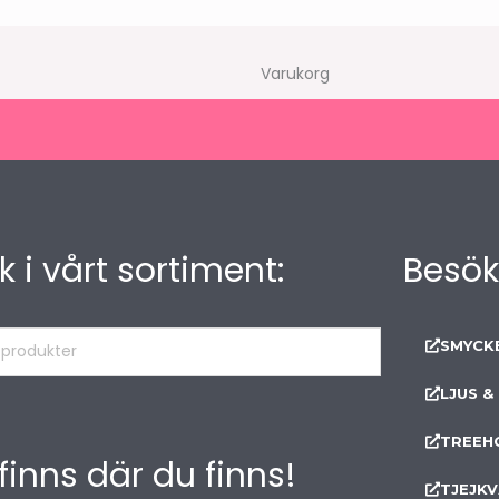
Varukorg
k i vårt sortiment:
Besök
SMYCK
kter
LJUS &
TREEH
 finns där du finns!
TJEJKV