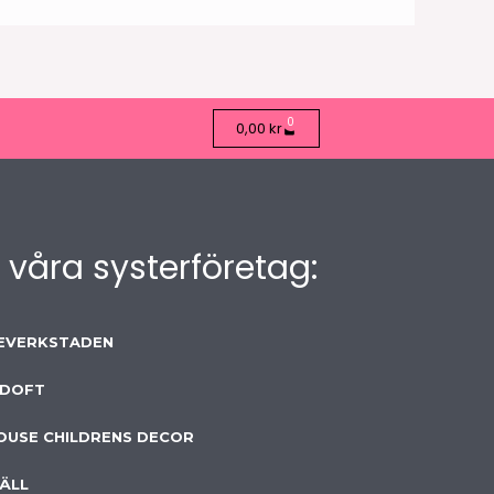
0
Varukorg
0,00
kr
 våra systerföretag:
EVERKSTADEN
 DOFT
OUSE CHILDRENS DECOR
ÄLL