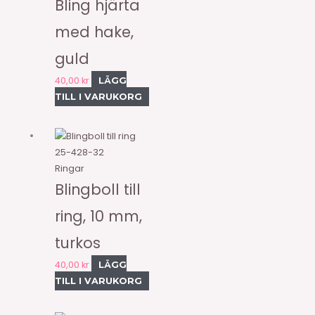
Bling hjärta
med hake,
guld
40,00
kr
LÄGG
TILL I VARUKORG
25-428-32
Ringar
Blingboll till
ring, 10 mm,
turkos
40,00
kr
LÄGG
TILL I VARUKORG