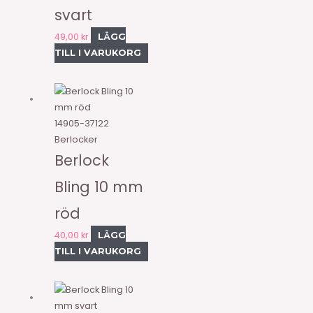
svart
49,00
kr
LÄGG
TILL I VARUKORG
14905-37122
Berlocker
Berlock
Bling 10 mm
röd
40,00
kr
LÄGG
TILL I VARUKORG