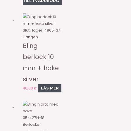
TILL I VARUKORG
Slut i lager
14905-371
Hängen
Bling
berlock 10
mm + hake
silver
40,00
kr
LÄS MER
05-427H-18
Berlocker