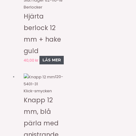
Slut i lager
62-110-18
Berlocker
Hjärta
berlock 12
mm + hake
guld
40,00
kr
LÄS MER
120-
5401-31
Klick-smycken
Knapp 12
mm, blå
pärla med
gnistrande