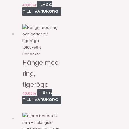
40,00
kr
LÄGG
TILL I VARUKORG
10105-5916
Berlocker
Hänge med
ring,
tigeröga
40,00
kr
LÄGG
TILL I VARUKORG