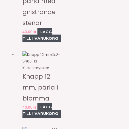
pärla med
gnistrande
stenar
40,00
kr
LÄGG
TILL I VARUKORG
120-
5406-13
Klick-smycken
Knapp 12
mm, pärla i
blomma
40,00
kr
LÄGG
TILL I VARUKORG