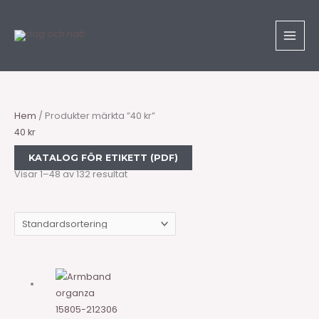
Hoppa
Sök
till
produkter
innehåll
Hem
/ Produkter märkta ”40 kr”
40 kr
KATALOG FÖR ETIKETT (PDF)
Visar 1–48 av 132 resultat
15805-212306