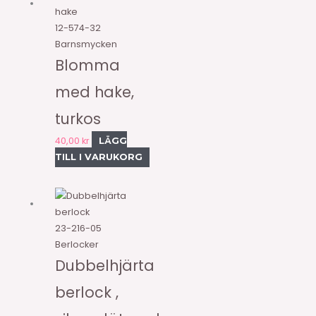
12-574-32
Barnsmycken
Blomma
med hake,
turkos
40,00
kr
LÄGG
TILL I VARUKORG
23-216-05
Berlocker
Dubbelhjärta
berlock ,