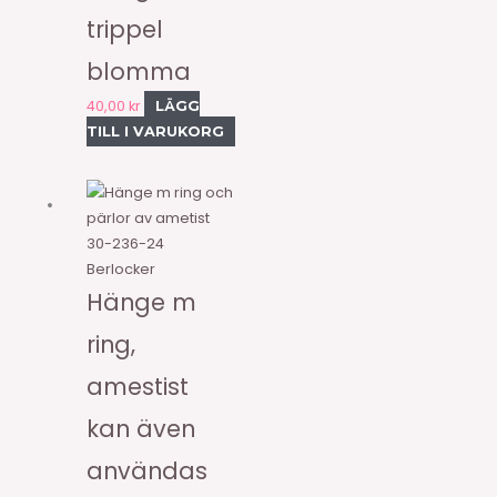
trippel
blomma
40,00
kr
LÄGG
TILL I VARUKORG
30-236-24
Berlocker
Hänge m
ring,
amestist
kan även
användas