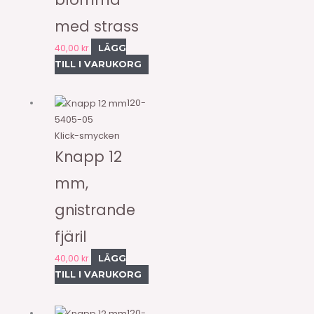
med strass
40,00
kr
LÄGG
TILL I VARUKORG
120-
5405-05
Klick-smycken
Knapp 12
mm,
gnistrande
fjäril
40,00
kr
LÄGG
TILL I VARUKORG
120-