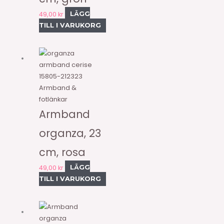
49,00
kr
LÄGG
TILL I VARUKORG
15805-212323
Armband &
fotlänkar
Armband
organza, 23
cm, rosa
49,00
kr
LÄGG
TILL I VARUKORG