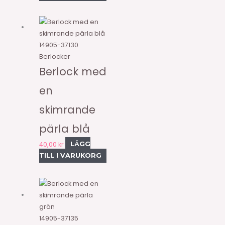
14905-37130
Berlocker
Berlock med
en
skimrande
pärla blå
40,00
kr
LÄGG
TILL I VARUKORG
14905-37135