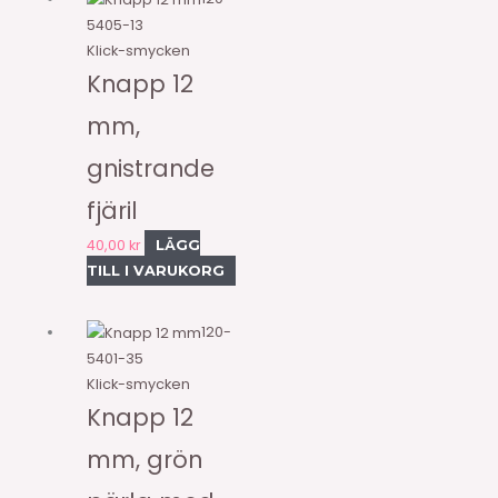
5405-13
Klick-smycken
Knapp 12
mm,
gnistrande
fjäril
40,00
kr
LÄGG
TILL I VARUKORG
120-
5401-35
Klick-smycken
Knapp 12
mm, grön