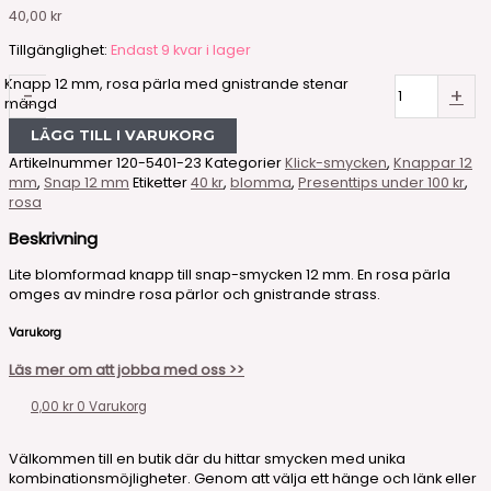
40,00
kr
Tillgänglighet:
Endast 9 kvar i lager
Knapp 12 mm, rosa pärla med gnistrande stenar
-
+
mängd
LÄGG TILL I VARUKORG
Artikelnummer
120-5401-23
Kategorier
Klick-smycken
,
Knappar 12
mm
,
Snap 12 mm
Etiketter
40 kr
,
blomma
,
Presenttips under 100 kr
,
rosa
Beskrivning
Lite blomformad knapp till snap-smycken 12 mm. En rosa pärla
omges av mindre rosa pärlor och gnistrande strass.
Varukorg
Läs mer om att jobba med oss >>
0,00
kr
0
Varukorg
Välkommen till en butik där du hittar smycken med unika
kombinationsmöjligheter. Genom att välja ett hänge och länk eller