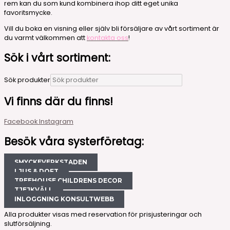
rem kan du som kund kombinera ihop ditt eget unika
favoritsmycke.
Vill du boka en visning eller själv bli försäljare av vårt sortiment är
du varmt välkommen att
kontakta oss
!
Sök i vårt sortiment:
Sök produkter
Vi finns där du finns!
Facebook
Instagram
Besök våra systerföretag:
SMYCKEVERKSTADEN
LJUS & DOFT
TREEHOUSE CHILDRENS DECOR
TJEJKVÄLL
INLOGGNING KONSULTWEBB
Alla produkter visas med reservation för prisjusteringar och
slutförsäljning.