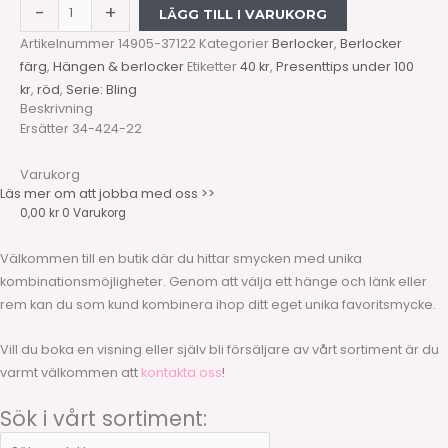
-
+
LÄGG TILL I VARUKORG
Artikelnummer
14905-37122
Kategorier
Berlocker
,
Berlocker
färg
,
Hängen & berlocker
Etiketter
40 kr
,
Presenttips under 100
kr
,
röd
,
Serie: Bling
Beskrivning
Ersätter 34-424-22
Varukorg
Läs mer om att jobba med oss >>
0,00
kr
0
Varukorg
Välkommen till en butik där du hittar smycken med unika
kombinationsmöjligheter. Genom att välja ett hänge och länk eller
rem kan du som kund kombinera ihop ditt eget unika favoritsmycke.
Vill du boka en visning eller själv bli försäljare av vårt sortiment är du
varmt välkommen att
kontakta oss
!
Sök i vårt sortiment: