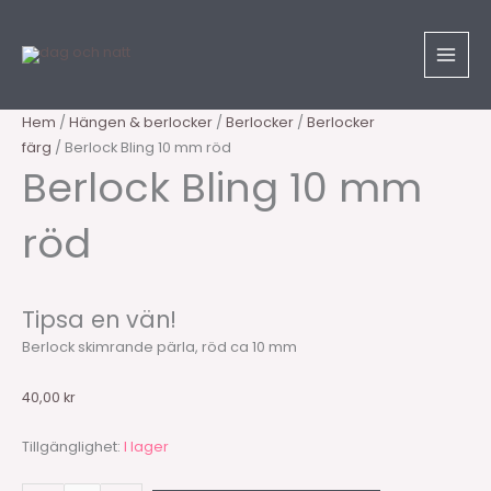
Hoppa
Sök
Berlock
till
produkter
Bling
innehåll
10
mm
röd
Hem
/
Hängen & berlocker
/
Berlocker
/
Berlocker
mängd
färg
/ Berlock Bling 10 mm röd
Berlock Bling 10 mm
röd
Tipsa en vän!
Berlock skimrande pärla, röd ca 10 mm
40,00
kr
Tillgänglighet:
I lager