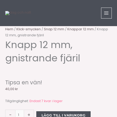
Hoppa
Sök
Knapp
till
produkter
12
innehåll
mm,
gnistrande
fjäril
Hem
/
Klick-smycken
/
Snap 12 mm
/
Knappar 12 mm
/ Knapp
mängd
12 mm, gnistrande fjäril
Knapp 12 mm,
gnistrande fjäril
Tipsa en vän!
40,00
kr
Tillgänglighet:
Endast 7 kvar i lager
-
+
LÄGG TILL I VARUKORG