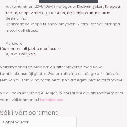
Artikelnummer
120-5405-13
Kategorier
Klick-smycken
,
Knappar
12 mm
,
Snap 12 mm
Etiketter
40 kr
,
Presenttips under 100 kr
Beskrivning
Fjärilsformad knapp till snap-smycken 12 mm. Roséguldfärgad
metall och strass.
Varukorg
Läs mer om att jobba med oss >>
0,00
kr
0
Varukorg
Välkommen till en butik där du hittar smycken med unika
kombinationsmöjligheter. Genom att välja ett hänge och länk eller
rem kan du som kund kombinera ihop ditt eget unika favoritsmycke.
Vill du boka en visning eller själv bli försäljare av vårt sortiment är du
varmt välkommen att
kontakta oss
!
Sök i vårt sortiment: