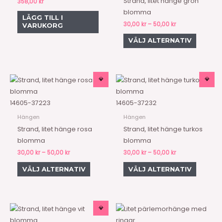
Strand, litet hänge grön
358,00
kr
variante
blomma
LÄGG TILL I
De
30,00
kr
–
50,00
kr
VARUKORG
olika
VÄLJ ALTERNATIV
alternat
kan
väljas
på
Prisintervall:
Prisintervall:
💎
💎
Den
Den
30,00 kr
30,00 kr
produkt
här
här
till
till
50,00 kr
50,00 kr
produkten
produkt
14605-37223
14605-37232
har
har
Hängen
Hängen
flera
flera
Strand, litet hänge rosa
Strand, litet hänge turkos
varianter.
variante
blomma
blomma
De
De
30,00
kr
–
50,00
kr
30,00
kr
–
50,00
kr
olika
olika
VÄLJ ALTERNATIV
VÄLJ ALTERNATIV
alternativen
alternat
kan
kan
väljas
väljas
på
på
Prisintervall:
💎
Den
30,00 kr
produktsidan
produkt
här
till