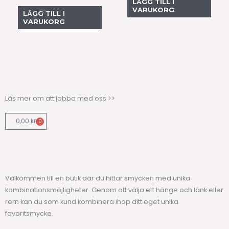
LÄGG TILL I
VARUKORG
LÄGG TILL I
VARUKORG
Läs mer om att jobba med oss >>
0,00
kr
0
Varukorg
Välkommen till en butik där du hittar smycken med unika
kombinationsmöjligheter. Genom att välja ett hänge och länk eller
rem kan du som kund kombinera ihop ditt eget unika
favoritsmycke.