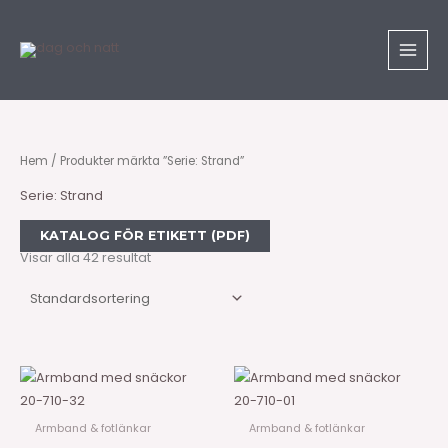
Hoppa
till
innehåll
Hem
/ Produkter märkta ”Serie: Strand”
Serie: Strand
KATALOG FÖR ETIKETT (PDF)
Visar alla 42 resultat
20-710-32
20-710-01
Armband & fotlänkar
Armband & fotlänkar