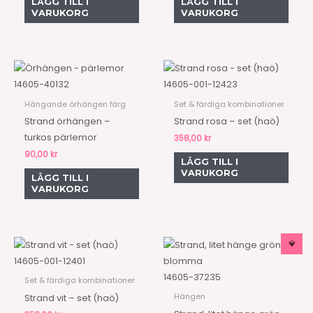
LÄGG TILL I
LÄGG TILL I
VARUKORG
VARUKORG
14605-40132
14605-001-12423
Hängande örhängen färg
Set & färdiga kombinationer
Strand örhängen –
Strand rosa – set (haö)
turkos pärlemor
358,00
kr
90,00
kr
LÄGG TILL I
VARUKORG
LÄGG TILL I
VARUKORG
Prisintervall:
💎
Den
30,00 kr
här
14605-001-12401
till
50,00 kr
produkt
14605-37235
Set & färdiga kombinationer
har
Hängen
Strand vit – set (haö)
flera