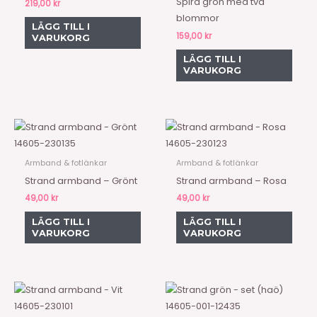
Spira grön med två
219,00
kr
blommor
LÄGG TILL I
159,00
kr
VARUKORG
LÄGG TILL I
VARUKORG
14605-230135
14605-230123
Armband & fotlänkar
Armband & fotlänkar
Strand armband – Grönt
Strand armband – Rosa
49,00
kr
49,00
kr
LÄGG TILL I
LÄGG TILL I
VARUKORG
VARUKORG
14605-230101
14605-001-12435