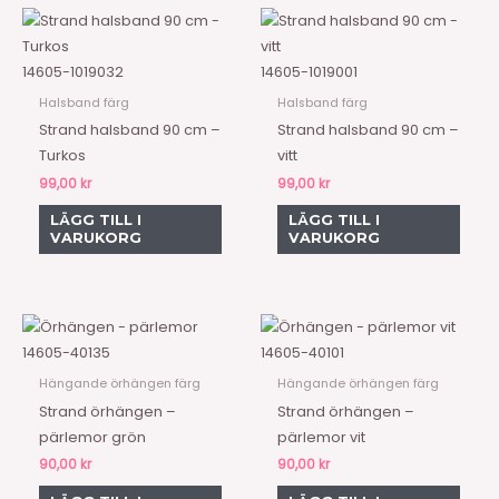
14605-1019032
14605-1019001
Halsband färg
Halsband färg
Strand halsband 90 cm –
Strand halsband 90 cm –
Turkos
vitt
99,00
kr
99,00
kr
LÄGG TILL I
LÄGG TILL I
VARUKORG
VARUKORG
14605-40135
14605-40101
Hängande örhängen färg
Hängande örhängen färg
Strand örhängen –
Strand örhängen –
pärlemor grön
pärlemor vit
90,00
kr
90,00
kr