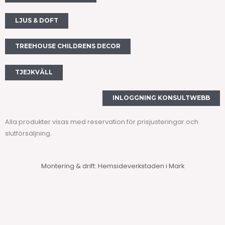
o
r
k
a
LJUS & DOFT
m
TREEHOUSE CHILDRENS DECOR
TJEJKVÄLL
INLOGGNING KONSULTWEBB
Alla produkter visas med reservation för prisjusteringar och
slutförsäljning.
Montering & drift: Hemsideverkstaden i Mark