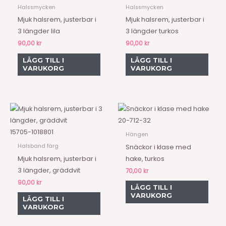
Halssmycken
Halssmycken
Mjuk halsrem, justerbar i
Mjuk halsrem, justerbar i
3 längder lila
3 längder turkos
90,00
kr
90,00
kr
LÄGG TILL I
LÄGG TILL I
VARUKORG
VARUKORG
20-712-32
15705-1018801
Hängen
Halsband färg
Snäckor i klase med
Mjuk halsrem, justerbar i
hake, turkos
3 längder, gräddvit
70,00
kr
90,00
kr
LÄGG TILL I
VARUKORG
LÄGG TILL I
VARUKORG