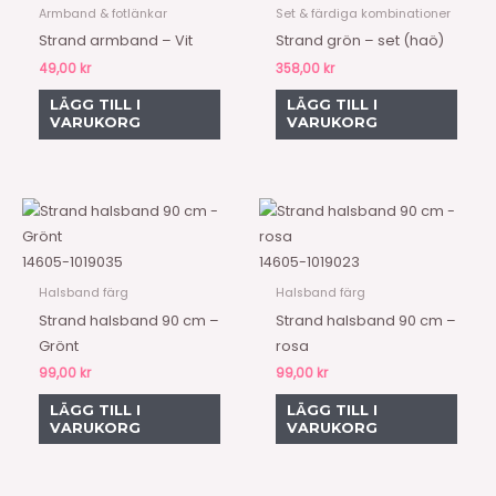
Armband & fotlänkar
Set & färdiga kombinationer
Strand armband – Vit
Strand grön – set (haö)
49,00
kr
358,00
kr
LÄGG TILL I
LÄGG TILL I
VARUKORG
VARUKORG
14605-1019035
14605-1019023
Halsband färg
Halsband färg
Strand halsband 90 cm –
Strand halsband 90 cm –
Grönt
rosa
99,00
kr
99,00
kr
LÄGG TILL I
LÄGG TILL I
VARUKORG
VARUKORG