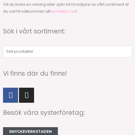
Vill du boka en visning eller själv bli försäljare av vårt sortiment är
du varmt välkommen att
kontakta oss
!
Sök i vårt sortiment:
Sök
produkter
Vi finns där du finns!
F
I
a
n
c
s
Besök våra systerföretag:
e
t
b
a
o
g
SMYCKEVERKSTADEN