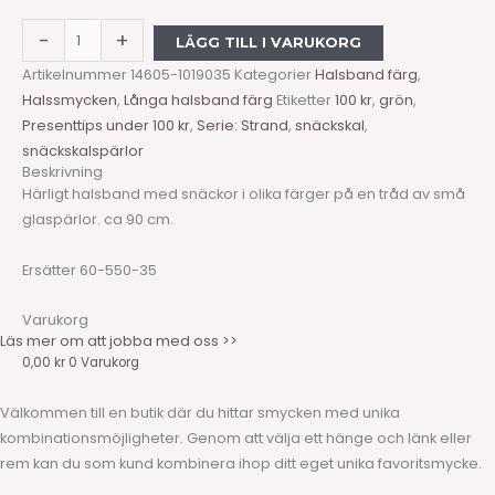
-
+
LÄGG TILL I VARUKORG
Artikelnummer
14605-1019035
Kategorier
Halsband färg
,
Halssmycken
,
Långa halsband färg
Etiketter
100 kr
,
grön
,
Presenttips under 100 kr
,
Serie: Strand
,
snäckskal
,
snäckskalspärlor
Beskrivning
Härligt halsband med snäckor i olika färger på en tråd av små
glaspärlor. ca 90 cm.
Ersätter 60-550-35
Varukorg
Läs mer om att jobba med oss >>
0,00
kr
0
Varukorg
Välkommen till en butik där du hittar smycken med unika
kombinationsmöjligheter. Genom att välja ett hänge och länk eller
rem kan du som kund kombinera ihop ditt eget unika favoritsmycke.