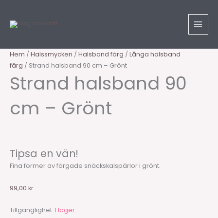
Hoppa
Sök
Strand
till
produkter
halsband
innehåll
90
cm
-
Hem
/
Halssmycken
/
Halsband färg
/
Långa halsband
Grönt
färg
/ Strand halsband 90 cm – Grönt
mängd
Strand halsband 90
cm – Grönt
Tipsa en vän!
Fina former av färgade snäckskalspärlor i grönt.
99,00
kr
Tillgänglighet:
I lager