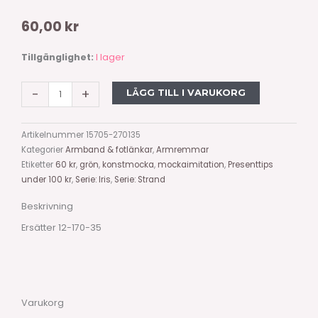
60,00
kr
Mjuk
Tillgänglighet:
I lager
armrem
5-
-
+
LÄGG TILL I VARUKORG
dubbel,
grön
Artikelnummer
15705-270135
mängd
Kategorier
Armband & fotlänkar
,
Armremmar
Etiketter
60 kr
,
grön
,
konstmocka
,
mockaimitation
,
Presenttips
under 100 kr
,
Serie: Iris
,
Serie: Strand
Beskrivning
Ersätter 12-170-35
Varukorg