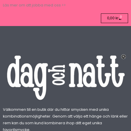
Läs mer om att jobba med oss >>
0
Varuko
0,00
kr
Välkommen till en butik där du hittar smycken med unika
kombinationsmöjligheter. Genom att välja ett hänge och länk eller
rem kan du som kund kombinera ihop ditt eget unika
favoritsmycke.