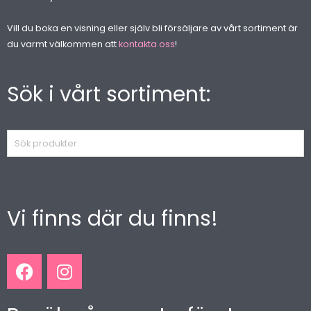
Vill du boka en visning eller själv bli försäljare av vårt sortiment är
du varmt välkommen att
kontakta oss
!
Sök i vårt sortiment:
Sök
produkter
Vi finns där du finns!
F
I
a
n
c
s