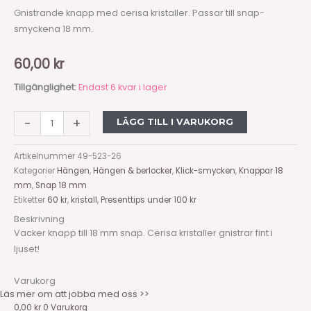
Gnistrande knapp med cerisa kristaller. Passar till snap-
smyckena 18 mm.
60,00
kr
Tillgänglighet:
Endast 6 kvar i lager
-
+
LÄGG TILL I VARUKORG
Artikelnummer
49-523-26
Kategorier
Hängen
,
Hängen & berlocker
,
Klick-smycken
,
Knappar 18
mm
,
Snap 18 mm
Etiketter
60 kr
,
kristall
,
Presenttips under 100 kr
Beskrivning
Vacker knapp till 18 mm snap. Cerisa kristaller gnistrar fint i
ljuset!
Varukorg
Läs mer om att jobba med oss >>
0,00
kr
0
Varukorg