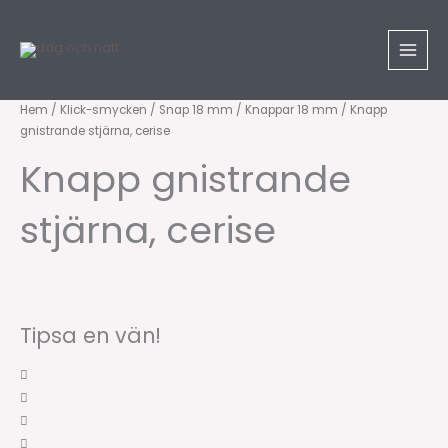
Hoppa
till
innehåll
Knapp
Hem
/
Klick-smycken
/
Snap 18 mm
/
Knappar 18 mm
/ Knapp
gnistrande stjärna, cerise
gnistrande
stjärna,
Knapp gnistrande
cerise
mängd
stjärna, cerise
Tipsa en vän!