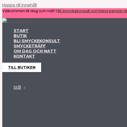
Hoppa till innehåll
Välkommen till dag och natt! |
Bli smyckekonsult och tjäna pengar lät
START
BUTIK
BLI SMYCKEKONSULT
SMYCKETRÄFF
OM DAG OCH NATT
KONTAKT
TILL BUTIKEN
Stål