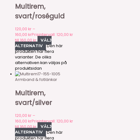
Multirem,
svart/roséguld
120,00
kr
–
160,00
kr
Prisintervall: 120,00 kr
till 160,00 kr
VÄLJ
Den här
ALTERNATIV
produkten har flera
varianter. De olika
alternativen kan väljas på
produktsidan
17-155-1005
Armband & fotlänkar
Multirem,
svart/silver
120,00
kr
–
160,00
kr
Prisintervall: 120,00 kr
till 160,00 kr
VÄLJ
Den här
ALTERNATIV
produkten har flera