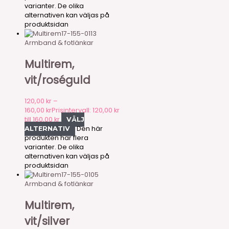
varianter. De olika
alternativen kan väljas på
produktsidan
17-155-0113
Armband & fotlänkar
Multirem,
vit/roséguld
120,00
kr
–
160,00
kr
Prisintervall: 120,00 kr
till 160,00 kr
VÄLJ
Den här
ALTERNATIV
produkten har flera
varianter. De olika
alternativen kan väljas på
produktsidan
17-155-0105
Armband & fotlänkar
Multirem,
vit/silver