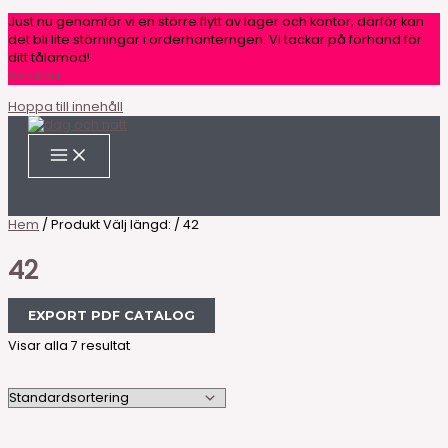
Just nu genomför vi en större flytt av lager och kontor, därför kan
det bli lite störningar i orderhanterngen. Vi tackar på förhand för
ditt tålamod!
Avfärda
Hoppa till innehåll
Hem
/ Produkt Välj längd: / 42
42
EXPORT PDF CATALOG
Visar alla 7 resultat