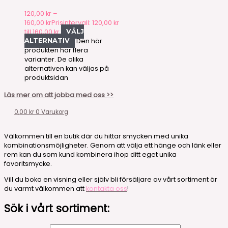
120,00
kr
–
160,00
kr
Prisintervall: 120,00 kr
till 160,00 kr
VÄLJ
Den här
ALTERNATIV
produkten har flera
varianter. De olika
alternativen kan väljas på
produktsidan
Läs mer om att jobba med oss >>
0,00
kr
0
Varukorg
Välkommen till en butik där du hittar smycken med unika
kombinationsmöjligheter. Genom att välja ett hänge och länk eller
rem kan du som kund kombinera ihop ditt eget unika
favoritsmycke.
Vill du boka en visning eller själv bli försäljare av vårt sortiment är
du varmt välkommen att
kontakta oss
!
Sök i vårt sortiment: