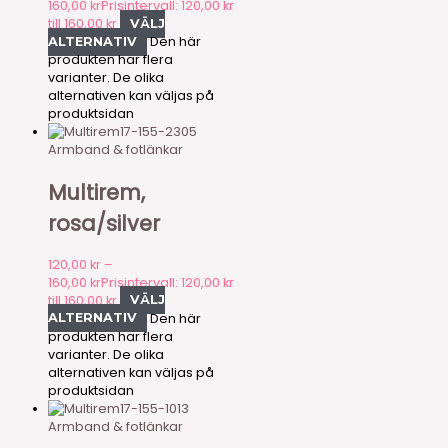
160,00
kr
Prisintervall: 120,00 kr
till 160,00 kr
VÄLJ
Den här
ALTERNATIV
produkten har flera
varianter. De olika
alternativen kan väljas på
produktsidan
17-155-2305
Armband & fotlänkar
Multirem,
rosa/silver
120,00
kr
–
160,00
kr
Prisintervall: 120,00 kr
till 160,00 kr
VÄLJ
Den här
ALTERNATIV
produkten har flera
varianter. De olika
alternativen kan väljas på
produktsidan
17-155-1013
Armband & fotlänkar