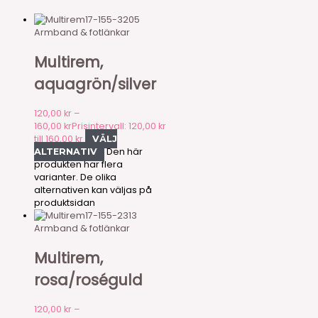
17-155-3205
Armband & fotlänkar
Multirem,
aquagrön/silver
120,00
kr
–
160,00
kr
Prisintervall: 120,00 kr
till 160,00 kr
VÄLJ
Den här
ALTERNATIV
produkten har flera
varianter. De olika
alternativen kan väljas på
produktsidan
17-155-2313
Armband & fotlänkar
Multirem,
rosa/roséguld
120,00
kr
–