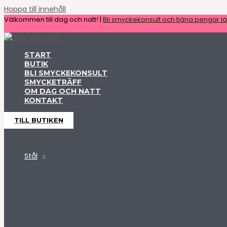
Hoppa till innehåll
Välkommen till dag och natt! |
Bli smyckekonsult och tjäna pengar lät
START
BUTIK
BLI SMYCKEKONSULT
SMYCKETRÄFF
OM DAG OCH NATT
KONTAKT
TILL BUTIKEN
Stål