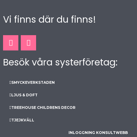
Vi finns där du finns!
F
I
a
n
c
s
Besök våra systerföretag:
e
t
b
a
o
g
o
r
SMYCKEVERKSTADEN
k
a
LJUS & DOFT
m
TREEHOUSE CHILDRENS DECOR
TJEJKVÄLL
INLOGGNING KONSULTWEBB