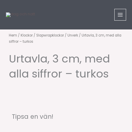
Hoppa
till
innehåll
Hem
/
Klockor
/
Slapwrapklockor
/
Urverk
/ Urtavla, 3 cm, med alla
siffror – turkos
Urtavla, 3 cm, med
alla siffror – turkos
Tipsa en vän!