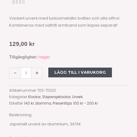
Vackert urverk med turkosmetallic botten och alla siffror.
Kombineras med valfritt armband som köpes separat!
129,00
kr
Urtavla,
I lager
Tillgänglighet:
3
cm,
-
+
LÄGG TILL I VARUKORG
med
alla
Artikelnummer
703-711232
siffror
Kategorier
Klockor
,
Slapwrapklockor
,
Urverk
-
Etiketter
140 kr
,
blomma
,
Presenttips 100 kr - 200 kr
turkos
mängd
Beskrivning
Japanskt urverk av aluminium, 3ATM