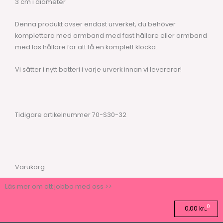
3 cm i diameter
Denna produkt avser endast urverket, du behöver
komplettera med armband med fast hållare eller armband
med lös hållare för att få en komplett klocka.
Vi sätter i nytt batteri i varje urverk innan vi levererar!
Tidigare artikelnummer 70-S30-32
Varukorg
Läs mer om att jobba med oss >>
0
Varuk
0,00
kr