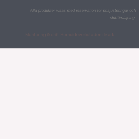
Alla produkter visas med reservation för prisjusteringar och
slutförsäljning.
Montering & drift: Hemsideverkstaden i Mark