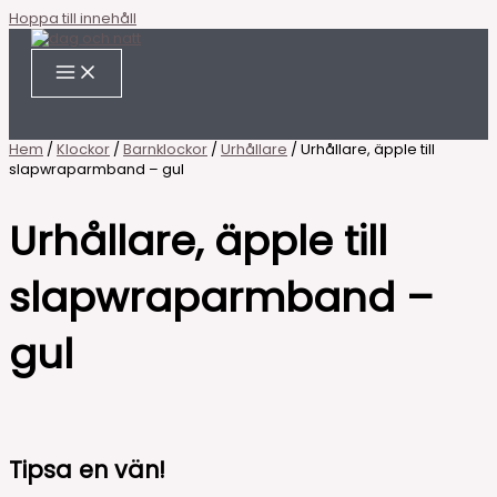
Hoppa till innehåll
Hem
/
Klockor
/
Barnklockor
/
Urhållare
/ Urhållare, äpple till
slapwraparmband – gul
Urhållare, äpple till
slapwraparmband –
gul
Tipsa en vän!