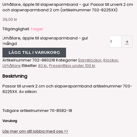
Urhållare, äpple till slapwraparmband – gul. Passar till urverk 2 cm
och slapwraparmband 2 cm (artikelnummer 702-8225XX).
39,00
kr
Tillgänglighet:
I lager
Urhållare, äpple till slapwraparmband - gul
-
+
mängd
LÄGG TILL I VARUKORG
Artikelnummer
702-880218
Kategorier
Barnklockor
,
Klockor
,
Urhållare
Etiketter
40 kr
,
Presenttips under 100 kr
Beskrivning
Passar till urverk 2 cm och slapwraparmband artikelnummer 703-
8225XX. Av silikon.
Tidigare artikelnummer 70-BS82-18
Varukorg
Läs mer om att jobba med oss >>