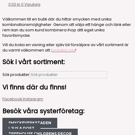
0,00
kr
0
Varukorg
Välkommen till en butik där du hittar smycken med unika
kombinationsmöjligheter. Genom att välja ett hänge och länk eller
rem kan du som kund kombinera ihop ditt eget unika
favoritsmycke.
Vill du boka en visning eller själv bli försäljare av vårt sortiment är
du varmt välkommen att
kontakta oss
!
Sök i vårt sortiment:
Sök produkter
Vi finns där du finns!
Facebook
Instagram
Besök våra systerföretag:
SMYCKEVERKSTADEN
LJUS & DOFT
TREEHOUSE CHILDRENS DECOR