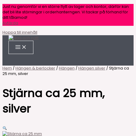
Just nu genomför vi en större flytt av lager och kontor, därför kan
det bli lite störningar i orderhanterngen. Vi tackar på förhand för
ditt tålamod!
Avfärda
Hoppa till innehåll
Hem
/
Hängen & berlocker
/
Hängen
/
Hängen silver
/ Stjärna ca
25 mm, silver
Stjärna ca 25 mm,
silver