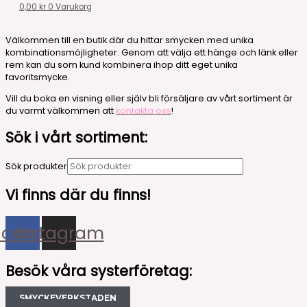
0,00
kr
0
Varukorg
Välkommen till en butik där du hittar smycken med unika
kombinationsmöjligheter. Genom att välja ett hänge och länk eller
rem kan du som kund kombinera ihop ditt eget unika
favoritsmycke.
Vill du boka en visning eller själv bli försäljare av vårt sortiment är
du varmt välkommen att
kontakta oss
!
Sök i vårt sortiment:
Sök produkter
Vi finns där du finns!
acebook
Instagram
Besök våra systerföretag:
SMYCKEVERKSTADEN