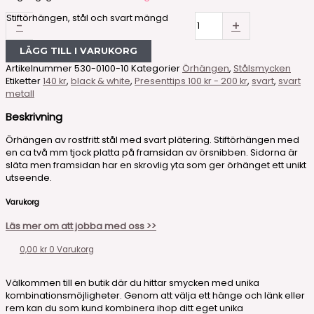
Stiftörhängen, stål och svart mängd
-
+
LÄGG TILL I VARUKORG
Artikelnummer
530-0100-10
Kategorier
Örhängen
,
Stålsmycken
Etiketter
140 kr
,
black & white
,
Presenttips 100 kr - 200 kr
,
svart
,
svart
metall
Beskrivning
Örhängen av rostfritt stål med svart plätering. Stiftörhängen med
en ca två mm tjock platta på framsidan av örsnibben. Sidorna är
släta men framsidan har en skrovlig yta som ger örhänget ett unikt
utseende.
Varukorg
Läs mer om att jobba med oss >>
0,00
kr
0
Varukorg
Välkommen till en butik där du hittar smycken med unika
kombinationsmöjligheter. Genom att välja ett hänge och länk eller
rem kan du som kund kombinera ihop ditt eget unika