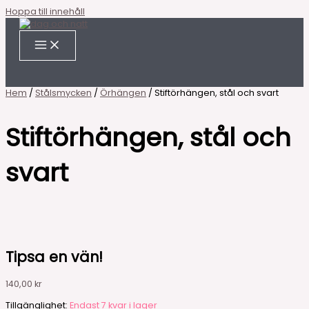
Hoppa till innehåll
Hem
/
Stålsmycken
/
Örhängen
/ Stiftörhängen, stål och svart
Stiftörhängen, stål och
svart
Tipsa en vän!
140,00
kr
Tillgänglighet:
Endast 7 kvar i lager