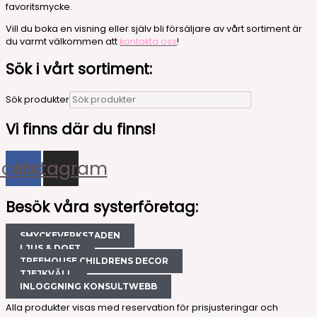
favoritsmycke.
Vill du boka en visning eller själv bli försäljare av vårt sortiment är
du varmt välkommen att
kontakta oss
!
Sök i vårt sortiment:
Sök produkter
Vi finns där du finns!
acebook
Instagram
Besök våra systerföretag:
SMYCKEVERKSTADEN
LJUS & DOFT
TREEHOUSE CHILDRENS DECOR
TJEJKVÄLL
INLOGGNING KONSULTWEBB
Alla produkter visas med reservation för prisjusteringar och