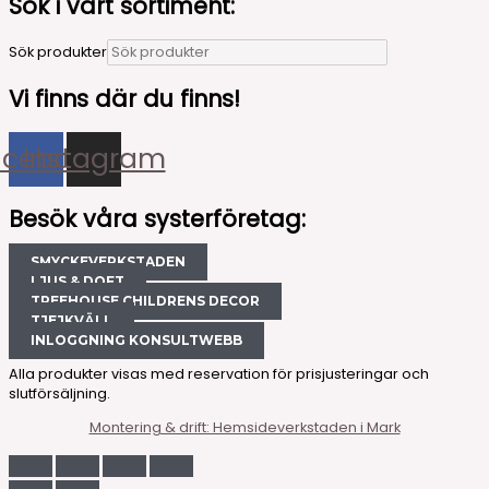
Sök i vårt sortiment:
Sök produkter
Vi finns där du finns!
acebook
Instagram
Besök våra systerföretag:
SMYCKEVERKSTADEN
LJUS & DOFT
TREEHOUSE CHILDRENS DECOR
TJEJKVÄLL
INLOGGNING KONSULTWEBB
Alla produkter visas med reservation för prisjusteringar och
slutförsäljning.
Montering & drift: Hemsideverkstaden i Mark