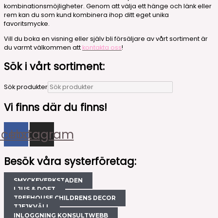
kombinationsmöjligheter. Genom att välja ett hänge och länk eller
rem kan du som kund kombinera ihop ditt eget unika
favoritsmycke.
Vill du boka en visning eller själv bli försäljare av vårt sortiment är
du varmt välkommen att
kontakta oss
!
Sök i vårt sortiment:
Sök produkter
Vi finns där du finns!
acebook
Instagram
Besök våra systerföretag:
SMYCKEVERKSTADEN
LJUS & DOFT
TREEHOUSE CHILDRENS DECOR
TJEJKVÄLL
INLOGGNING KONSULTWEBB