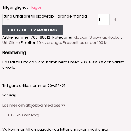
Tillgänglighet:
I lager
Rund urhållare till slapwrap - orange mängd
-
+
LÄGG TILL I VARUKORG
Artikelnummer
703-880121
Kategorier
Klockor
,
Slapwrapklockor
,
Urhållare
Etiketter
40 kr
,
orange
,
Presenttips under 100 kr
Beskrivning
Passar till urtavla 3 cm. Kombineras med 703-8825XX och valfritt
urverk.
Tidigare artikelnummer 70-J12-21
Varukorg
Läs mer om att jobba med oss >>
0,00
kr
0
Varukorg
Välkommen till en butik där du hittar smycken med unika