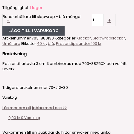
Tillgänglighet:
I lager
Rund urhållare till slapwrap - blå mängd
-
+
LÄGG TILL I VARUKORG
Artikelnummer
703-880130
Kategorier
Klockor
,
Slapwrapklockor
,
Urhållare
Etiketter
40 kr
,
blå
,
Presenttips under 100 kr
Beskrivning
Passar till urtavla 3 cm. Kombineras med 703-8825XX och valfritt
urverk.
Tidigare artikelnummer 70-J12-30
Varukorg
Läs mer om att jobba med oss >>
0,00
kr
0
Varukorg
Välkommen till en butik där du hittar smycken med unika