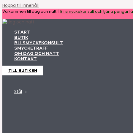
Hoppa till innehåll
Välkommen till dag och natt! |
Bli smyckekonsult och tjäna pengar lät
START
BUTIK
BLI SMYCKEKONSULT
SMYCKETRÄFF
OM DAG OCH NATT
KONTAKT
TILL BUTIKEN
Stål