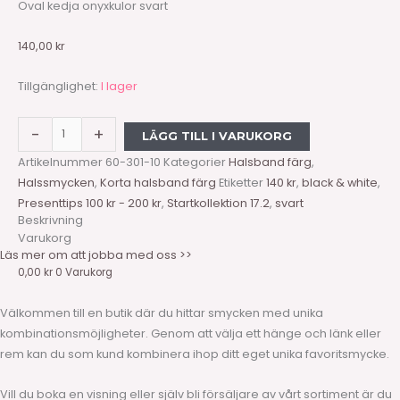
Oval kedja onyxkulor svart
140,00
kr
Tillgänglighet:
I lager
-
+
LÄGG TILL I VARUKORG
Artikelnummer
60-301-10
Kategorier
Halsband färg
,
Halssmycken
,
Korta halsband färg
Etiketter
140 kr
,
black & white
,
Presenttips 100 kr - 200 kr
,
Startkollektion 17.2
,
svart
Beskrivning
Varukorg
Läs mer om att jobba med oss >>
0,00
kr
0
Varukorg
Välkommen till en butik där du hittar smycken med unika
kombinationsmöjligheter. Genom att välja ett hänge och länk eller
rem kan du som kund kombinera ihop ditt eget unika favoritsmycke.
Vill du boka en visning eller själv bli försäljare av vårt sortiment är du