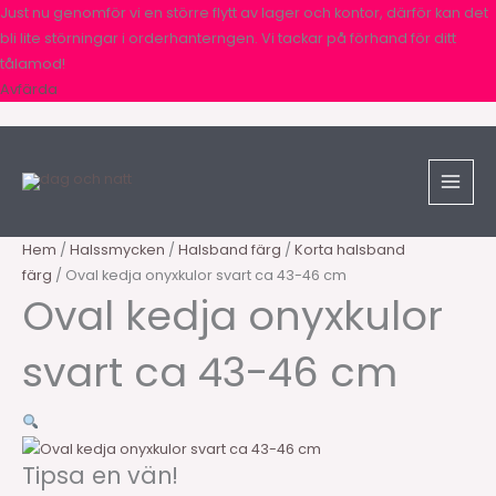
Hoppa
Just nu genomför vi en större flytt av lager och kontor, därför kan det
till
bli lite störningar i orderhanterngen. Vi tackar på förhand för ditt
innehåll
tålamod!
Avfärda
Sök
Oval
produkter
kedja
onyxkulor
svart
ca
Hem
/
Halssmycken
/
Halsband färg
/
Korta halsband
43-
färg
/ Oval kedja onyxkulor svart ca 43-46 cm
46
Oval kedja onyxkulor
cm
mängd
svart ca 43-46 cm
Tipsa en vän!