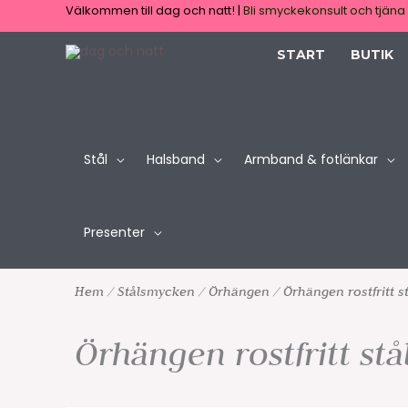
Hoppa
Välkommen till dag och natt! |
Bli smyckekonsult och tjäna 
till
START
BUTIK
innehåll
Stål
Halsband
Armband & fotlänkar
Presenter
Hem
/
Stålsmycken
/
Örhängen
/ Örhängen rostfritt 
Örhängen rostfritt st