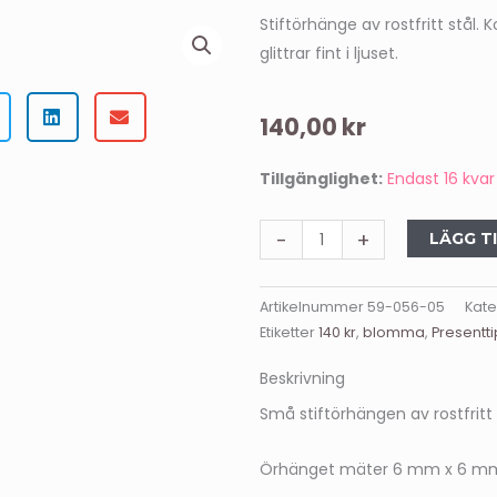
Stiftörhänge av rostfritt stål
glittrar fint i ljuset.
140,00
kr
Örhängen
Tillgänglighet:
Endast 16 kvar 
rostfritt
stål,
-
+
LÄGG T
blomma
konturer
Artikelnummer
59-056-05
Kate
mängd
Etiketter
140 kr
,
blomma
,
Presentti
Beskrivning
Små stiftörhängen av rostfritt
Örhänget mäter 6 mm x 6 m