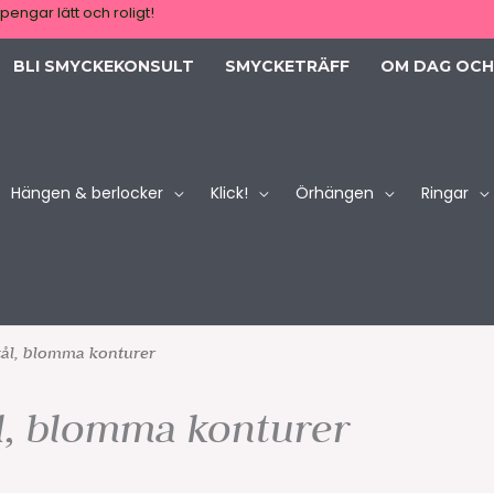
pengar lätt och roligt!
BLI SMYCKEKONSULT
SMYCKETRÄFF
OM DAG OCH
Hängen & berlocker
Klick!
Örhängen
Ringar
stål, blomma konturer
ål, blomma konturer