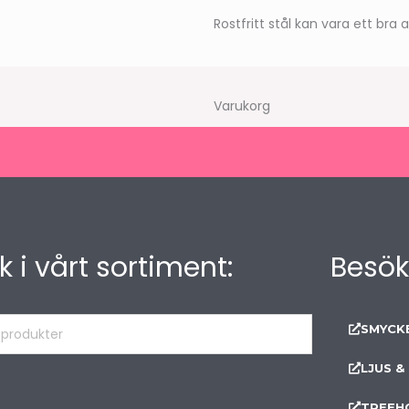
Rostfritt stål kan vara ett bra 
Varukorg
k i vårt sortiment:
Besök
SMYCK
kter
LJUS &
TREEH