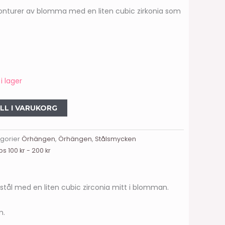
. Konturer av blomma med en liten cubic zirkonia som
i lager
ILL I VARUKORG
gorier
Örhängen
,
Örhängen
,
Stålsmycken
ps 100 kr - 200 kr
 stål med en liten cubic zirconia mitt i blomman.
m.