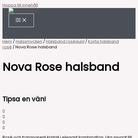
Hoppa till innehåll
Hem
/
Halssmycken
/
Halsband roséguld
/
Korta halsband
rosé
/ Nova Rose halsband
Nova Rose halsband
Tipsa en vän!
Rosé och transparent kristall i elegant kombination. Lika snyggt till