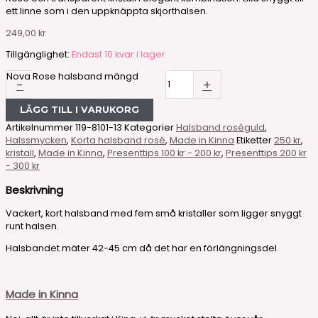
ett linne som i den uppknäppta skjorthalsen.
249,00
kr
Tillgänglighet:
Endast 10 kvar i lager
Nova Rose halsband mängd
-
+
LÄGG TILL I VARUKORG
Artikelnummer
119-8101-13
Kategorier
Halsband roséguld
,
Halssmycken
,
Korta halsband rosé
,
Made in Kinna
Etiketter
250 kr
,
kristall
,
Made in Kinna
,
Presenttips 100 kr - 200 kr
,
Presenttips 200 kr
- 300 kr
Beskrivning
Vackert, kort halsband med fem små kristaller som ligger snyggt
runt halsen.
Halsbandet mäter 42-45 cm då det har en förlängningsdel.
Made in Kinna