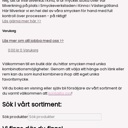
Nej, allt är inte tillverkat i Kina, vi är mycket stolta över vår
tillverkning på plats i Smyckeverkstaden i Kinna i Västergötland.
Här tillverkar vi en hel del av våra smycken för hand med full
kontroll över processen - på riktigt!
Läs gärna mer här >>
Varukorg
Läs mer om att jobba med oss >>
0,00
kr
0
Varukorg
Välkommen till en butik där du hittar smycken med unika
kombinationsmöjligheter. Genom att välja ett hänge och länk eller
rem kan du som kund kombinera ihop ditt eget unika
favoritsmycke.
Vill du boka en visning eller själv bli försäljare av vårt sortiment är
du varmt välkommen att
kontakta oss
!
Sök i vårt sortiment:
Sök produkter