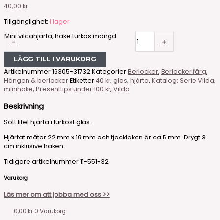
40,00
kr
Tillgänglighet:
I lager
Mini vildahjärta, hake turkos mängd
-
+
LÄGG TILL I VARUKORG
Artikelnummer
16305-31732
Kategorier
Berlocker
,
Berlocker färg
,
Hängen & berlocker
Etiketter
40 kr
,
glas
,
hjärta
,
Katalog: Serie Vilda
,
minihake
,
Presenttips under 100 kr
,
Vilda
Beskrivning
Sött litet hjärta i turkost glas.
Hjärtat mäter 22 mm x 19 mm och tjockleken är ca 5 mm. Drygt 3
cm inklusive haken.
Tidigare artikelnummer 11-551-32
Varukorg
Läs mer om att jobba med oss >>
0,00
kr
0
Varukorg