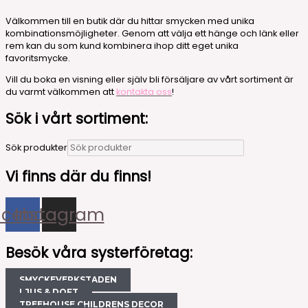
Välkommen till en butik där du hittar smycken med unika
kombinationsmöjligheter. Genom att välja ett hänge och länk eller
rem kan du som kund kombinera ihop ditt eget unika
favoritsmycke.
Vill du boka en visning eller själv bli försäljare av vårt sortiment är
du varmt välkommen att
kontakta oss
!
Sök i vårt sortiment:
Sök produkter
Vi finns där du finns!
acebook
Instagram
Besök våra systerföretag:
SMYCKEVERKSTADEN
LJUS & DOFT
TREEHOUSE CHILDRENS DECOR