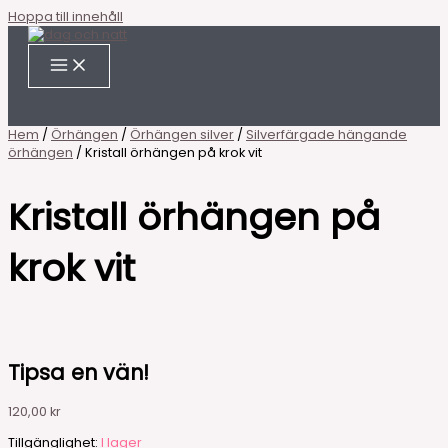
Hoppa till innehåll
Hem
/
Örhängen
/
Örhängen silver
/
Silverfärgade hängande
örhängen
/ Kristall örhängen på krok vit
Kristall örhängen på
krok vit
Tipsa en vän!
120,00
kr
Tillgänglighet:
I lager