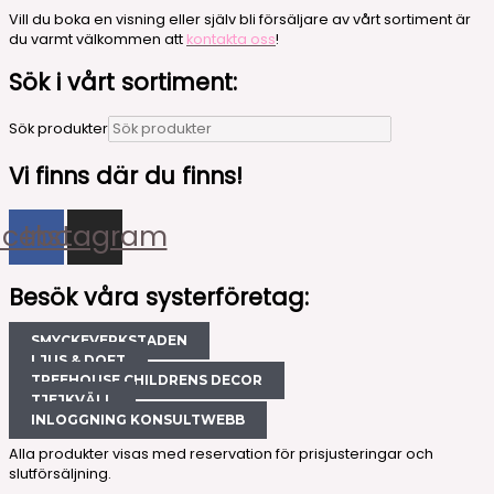
Vill du boka en visning eller själv bli försäljare av vårt sortiment är
du varmt välkommen att
kontakta oss
!
Sök i vårt sortiment:
Sök produkter
Vi finns där du finns!
acebook
Instagram
Besök våra systerföretag:
SMYCKEVERKSTADEN
LJUS & DOFT
TREEHOUSE CHILDRENS DECOR
TJEJKVÄLL
INLOGGNING KONSULTWEBB
Alla produkter visas med reservation för prisjusteringar och
slutförsäljning.