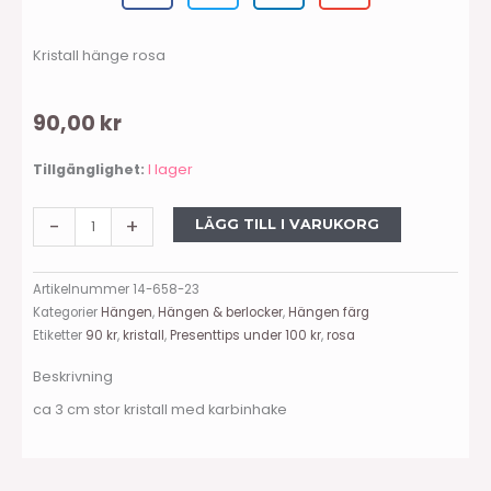
Kristall hänge rosa
90,00
kr
Kristall
Tillgänglighet:
I lager
hänge
rosa
-
+
LÄGG TILL I VARUKORG
mängd
Artikelnummer
14-658-23
Kategorier
Hängen
,
Hängen & berlocker
,
Hängen färg
Etiketter
90 kr
,
kristall
,
Presenttips under 100 kr
,
rosa
Beskrivning
ca 3 cm stor kristall med karbinhake