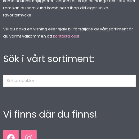
kombinationsmöjligheter. Genom att välja ett hänge och länk eller
rem kan du som kund kombinera ihop ditt eget unika
favoritsmycke.
Vill du boka en visning eller själv bli försäljare av vårt sortiment är
du varmt välkommen att
kontakta oss
!
Sök i vårt sortiment:
Sök
produkter
Vi finns där du finns!
F
I