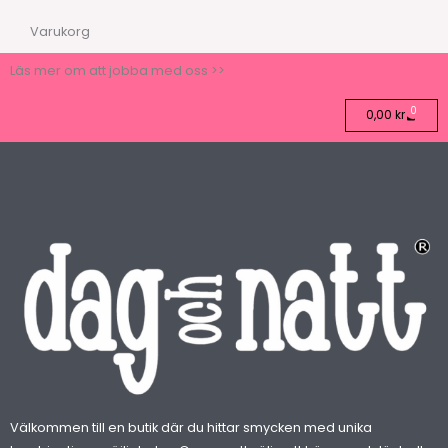
Varukorg
Läs mer om att jobba med oss >>
0
Varuko
0,00
kr
Välkommen till en butik där du hittar smycken med unika