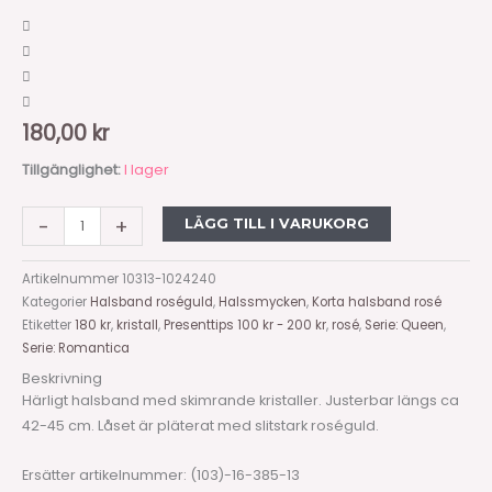
180,00
kr
Tillgänglighet:
I lager
-
+
LÄGG TILL I VARUKORG
Artikelnummer
10313-1024240
Kategorier
Halsband roséguld
,
Halssmycken
,
Korta halsband rosé
Etiketter
180 kr
,
kristall
,
Presenttips 100 kr - 200 kr
,
rosé
,
Serie: Queen
,
Serie: Romantica
Beskrivning
Härligt halsband med skimrande kristaller. Justerbar längs ca
42-45 cm. Låset är pläterat med slitstark roséguld.
Ersätter artikelnummer: (103)-16-385-13