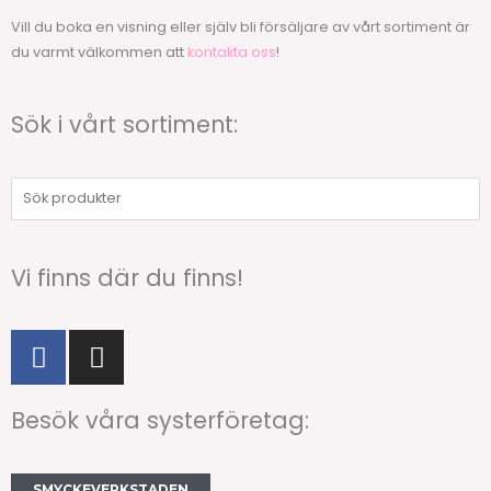
Vill du boka en visning eller själv bli försäljare av vårt sortiment är
du varmt välkommen att
kontakta oss
!
Sök i vårt sortiment:
Sök
produkter
Vi finns där du finns!
F
I
a
n
c
s
Besök våra systerföretag:
e
t
b
a
o
g
SMYCKEVERKSTADEN