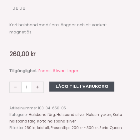
Kort halsband med flera längder och ett vackert
magnetlås.
260,00
kr
Kristall
Tillgänglighet:
Endast 6 kvar i lager
halsband,
silver
-
+
LÄGG TILL I VARUKORG
ca
44
cm
Artikelnummer
103-34-650-05
mängd
Kategorier
Halsband färg
,
Halsband silver
,
Halssmycken
,
Korta
halsband färg
,
Korta halsband silver
Etiketter
260 kr
,
kristall
,
Presenttips 200 kr - 300 kr
,
Serie: Queen