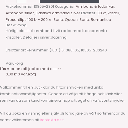
Artikelnummer
10805-2301
Kategorier
Armband & fotlänkar
,
Armband silver
,
Elastiska armband silver
Etiketter
180 kr
,
kristall
,
Presenttips 100 kr - 200 kr
,
Serie: Queen
,
Serie: Romantica
Beskrivning
Härligt elastiskt armband i två rader med transparenta
kristaller. Detaljer i silverplätering.
Ersätter artikelnummer: (103-)16-386-05, 10305-230240
Varukorg
Läs mer om att jobba med oss >>
0,00
kr
0
Varukorg
Välkommen till en butik där du hittar smycken med unika
kombinationsmöjligheter. Genom att välja ett hänge och länk eller
rem kan du som kund kombinera ihop ditt eget unika favoritsmycke.
Vill du boka en visning eller själv bli försäljare av vårt sortiment är du
varmt välkommen att
kontakta oss
!