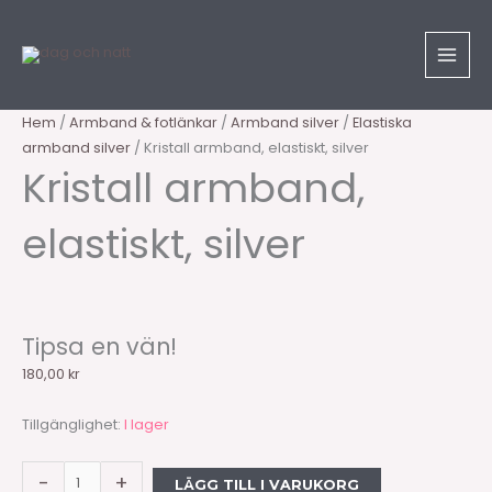
Hoppa
Sök
Kristall
till
produkter
armband,
innehåll
elastiskt,
silver
mängd
Hem
/
Armband & fotlänkar
/
Armband silver
/
Elastiska
armband silver
/ Kristall armband, elastiskt, silver
Kristall armband,
elastiskt, silver
Tipsa en vän!
180,00
kr
Tillgänglighet:
I lager
-
+
LÄGG TILL I VARUKORG