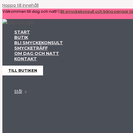
Hoppa till innehåll
Välkommen till dag och natt! |
Bli smyckekonsult och tjäna pengar lät
START
BUTIK
BLI SMYCKEKONSULT
SMYCKETRÄFF
OM DAG OCH NATT
KONTAKT
TILL BUTIKEN
Stål