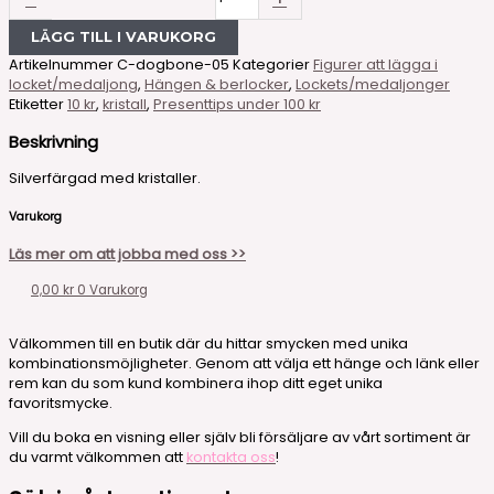
LÄGG TILL I VARUKORG
Artikelnummer
C-dogbone-05
Kategorier
Figurer att lägga i
locket/medaljong
,
Hängen & berlocker
,
Lockets/medaljonger
Etiketter
10 kr
,
kristall
,
Presenttips under 100 kr
Beskrivning
Silverfärgad med kristaller.
Varukorg
Läs mer om att jobba med oss >>
0,00
kr
0
Varukorg
Välkommen till en butik där du hittar smycken med unika
kombinationsmöjligheter. Genom att välja ett hänge och länk eller
rem kan du som kund kombinera ihop ditt eget unika
favoritsmycke.
Vill du boka en visning eller själv bli försäljare av vårt sortiment är
du varmt välkommen att
kontakta oss
!